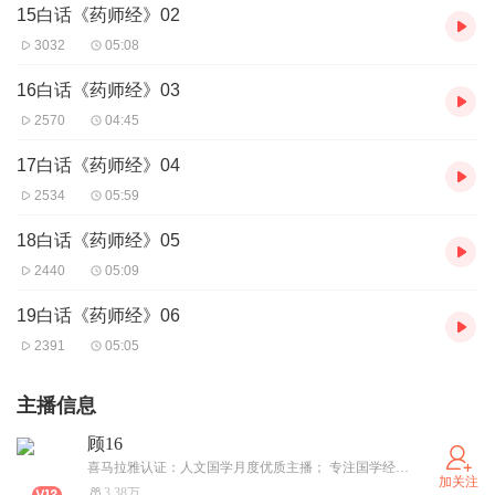
15白话《药师经》02
3032
05:08
16白话《药师经》03
2570
04:45
17白话《药师经》04
2534
05:59
18白话《药师经》05
2440
05:09
19白话《药师经》06
2391
05:05
主播信息
顾16
喜马拉雅认证：人文国学月度优质主播； 专注国学经典、佛经诵读与传统文化有声演绎。 用沉稳清晰的声音，传递静心与智慧， 陪你在喧嚣中寻一份心安。 点击订阅，常来听书，常得清净。
加关注
3.38万