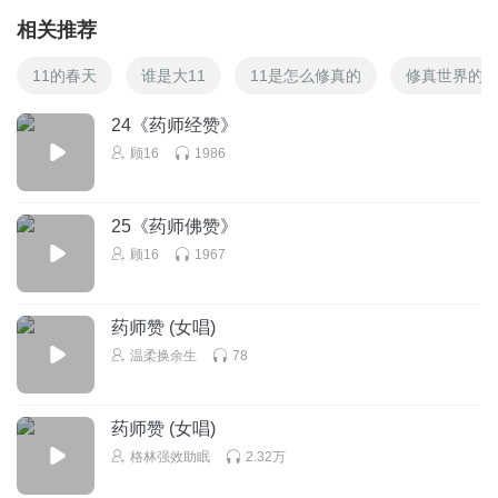
相关推荐
11的春天
谁是大11
11是怎么修真的
修真世界的1
24《药师经赞》
顾16
1986
25《药师佛赞》
顾16
1967
药师赞 (女唱)
温柔换余生
78
药师赞 (女唱)
格林强效助眠
2.32万