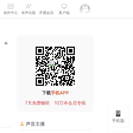
创作中心
有声出版
开通会员
客户端
下载
手机APP
7天免费畅听
10万本会员专辑
手机版
声音主播