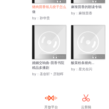
19
3217
猪肉茴香馅儿饺子怎么
麻辣茴香的朗读专辑
做
by：
麻辣茴香
by：
孙华贵
6890
5221
婚姻交响曲-茴香书院
酸菜粉条猪肉…
精品多播剧
by：
星光在闪
by：
圣创轩丶厉朝晖
开放平台
云剪辑