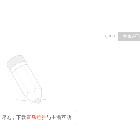
发表评
0
/
300
有评论，下载
喜马拉雅
与主播互动