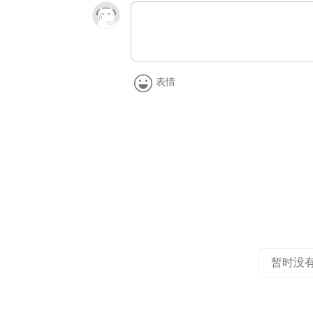
表情
暂时没