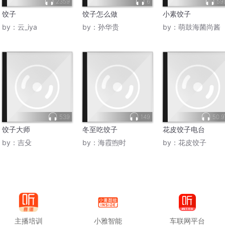
2359
6
59
饺子
饺子怎么做
小素饺子
by：
云_iya
by：
孙华贵
by：
萌鼓海菌尚酱
539
149
50.
饺子大师
冬至吃饺子
花皮饺子电台
by：
吉殳
by：
海霞煦时
by：
花皮饺子
主播培训
小雅智能
车联网平台