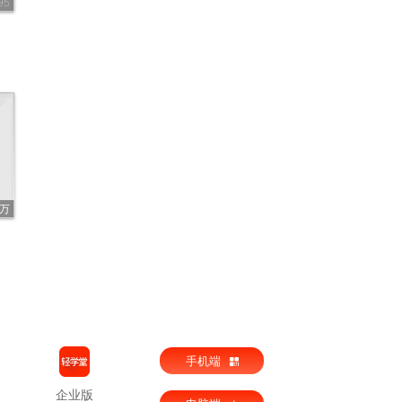
95
9万
手机端
企业版