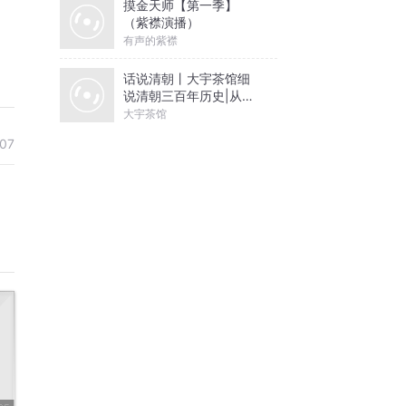
摸金天师【第一季】
（紫襟演播）
有声的紫襟
话说清朝丨大宇茶馆细
说清朝三百年历史|从努
尔哈赤到末代皇帝溥仪|
大宇茶馆
康熙雍正乾隆
07