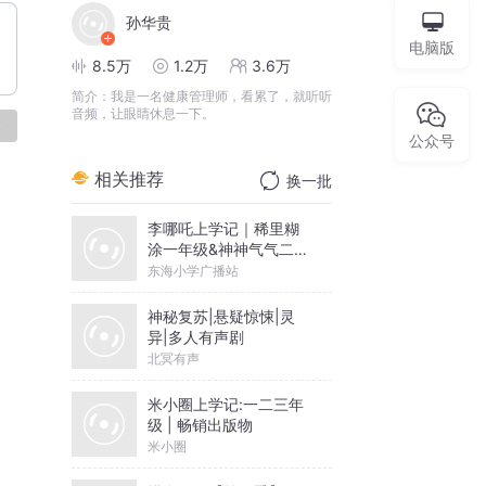
孙华贵
电脑版
8.5万
1.2万
3.6万
简介：
我是一名健康管理师，看累了，就听听
音频，让眼睛休息一下。
论
公众号
相关推荐
换一批
李哪吒上学记｜稀里糊
涂一年级&神神气气二年
级
东海小学广播站
神秘复苏|悬疑惊悚|灵
异|多人有声剧
北冥有声
米小圈上学记:一二三年
级 | 畅销出版物
米小圈