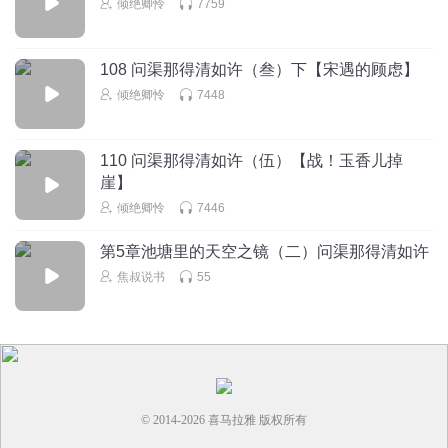
倾绝卿怜
7759
钱来这本书不行啊
回复
2025-07-09
1
108 问渠那得清如许（叁）下【宋遇的顾虑】
倾绝卿怜
7448
110 问渠那得清如许（伍）【战！玉香儿掉
崖】
倾绝卿怜
7446
第5章池塘里的天空之镜（二）问渠那得清如许
焦叔说书
55
© 2014-
2026
喜马拉雅 版权所有