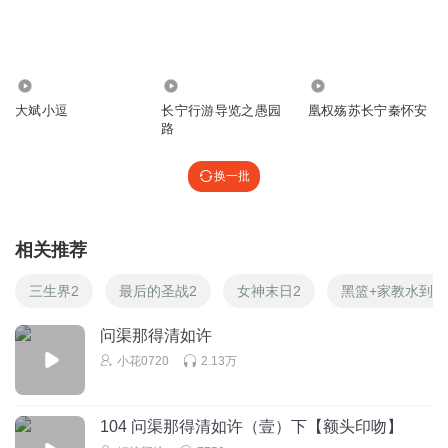
人心复杂，很多事无法预测。比如无珂的出现
回复
2025-07-23
1
36.47万
1923
186
1536494urum
大斌小逗
长宁行游导览之愚园
凰权殇苏长宁秦怀安
太扯了，看看古代朝鲜，什么脑子才会选择和中国敌对？
路
回复
2025-12-20
1
换一批
PKING
间谍在敌国不会有人权，露出破绽，就是输了。认，就会有
相关推荐
最起码的体面
回复
2025-06-26
1
三生界2
最后的圣战2
女神末日2
黑篮+家教水到渠
听友103242870
问渠那得清如许
胖子不要你朗哥了吗
小花0720
2.13万
回复
2025-08-26
1
104 问渠那得清如许（壹）下【额头印吻】
听友223977329