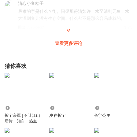
清心小鱼桔子
最难的字是什么？衡。问渠那得清如许，水至清则无鱼，水
太浑则鱼儿没有生存空间。什么都不是那么容易成就的。
回复
2025-06-27
3
听友462676749
查看更多评论
听的乱哄哄的，是我智商不在吗
回复
2026-01-19
2
猜你喜欢
爱而不得苦苦苦
一直水
回复
2025-07-20
2
木易玥
5.08亿
1.04万
57.14万
人心最是复杂
长宁帝军 | 不让江山
岁在长宁
长宁公主
后传｜知白｜热血江
回复
2025-07-10
1
湖&大斌演播
银河星丨醉舞