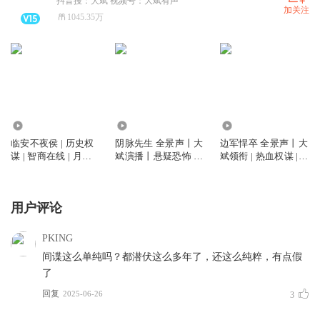
抖音搜：大斌 视频号：大斌有声
加关注
1045.35万
6744.40万
5793.35万
2.60亿
临安不夜侯 | 历史权
阴脉先生 全景声丨大
边军悍卒 全景声丨大
谋 | 智商在线 | 月关
斌演播丨悬疑恐怖 |
斌领衔 | 热血权谋 |
作品 | 大斌演播 | 多
道术玄学&精品多人
VIP免费多人有声剧
人有声剧
剧丨多人有声剧
用户评论
PKING
间谍这么单纯吗？都潜伏这么多年了，还这么纯粹，有点假
了
回复
2025-06-26
3