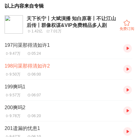
以上内容来自专辑
天下长宁丨大斌演播 知白原著丨不让江山
后传丨群像权谋&VIP免费精品多人剧
免费订阅
1.42亿
7.01万
197问渠那得清如许1
9.47万
05:24
198问渠那得清如许2
9.50万
06:00
199爽吗1
9.57万
06:07
200爽吗2
9.78万
06:20
201遗漏的忧患1
9.67万
06:10