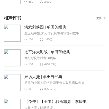
281
2.09亿
相声评书
更多
洪武剑侠图 | 单田芳经典
黑玉娘寻婚,朱元璋发兵除患等热闹故事
100
1.68亿
太平洋大海战 | 单田芳经典
为纪念抗战胜利60周年
100
4792.53万
廊坊大捷 | 单田芳经典
英勇的中国人民牺牲两千余人取得廊坊大捷
64
3256.71万
【免费】【全本】聊斋志异｜李庆丰
古典名著，幽默解读