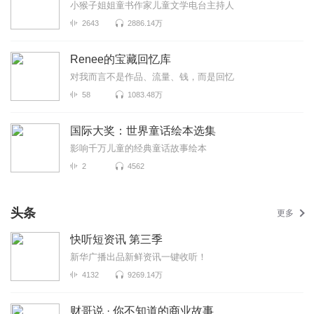
小猴子姐姐童书作家儿童文学电台主持人
2643
2886.14万
Renee的宝藏回忆库
对我而言不是作品、流量、钱，而是回忆
58
1083.48万
国际大奖：世界童话绘本选集
影响千万儿童的经典童话故事绘本
2
4562
头条
更多
快听短资讯 第三季
新华广播出品新鲜资讯一键收听！
4132
9269.14万
财哥说 · 你不知道的商业故事