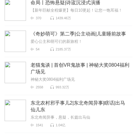
命局丨恐怖悬疑|诗宬沉浸式演播
【新年巨献全程爆更】每日10更起！让您一饱耳福！
370
1439.46万
《奇妙萌可》第二季|公主动画|儿童睡前故事
爱心公主和萌可们的新旅程！
54
2185.37万
老猫鬼谈 | 首创VR鬼故事 | 神秘大奖0804福利
广场见
神秘大奖0804福利广场见
2558
993.32万
东北农村邪乎事儿2|东北奇闻异事|瞎话|出马
仙儿东
东北奇闻异事，悬疑，长篇出马仙
1541
1.04亿