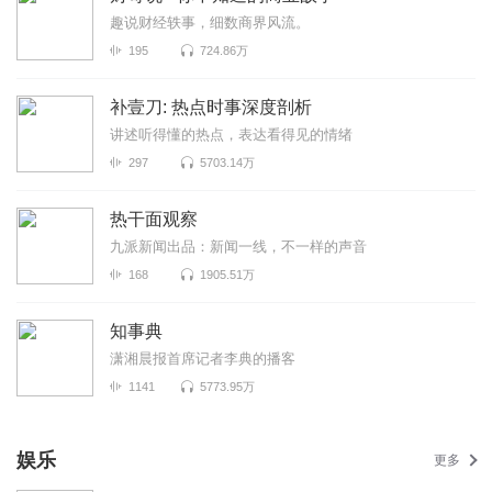
趣说财经轶事，细数商界风流。
195
724.86万
补壹刀: 热点时事深度剖析
讲述听得懂的热点，表达看得见的情绪
297
5703.14万
热干面观察
九派新闻出品：新闻一线，不一样的声音
168
1905.51万
知事典
潇湘晨报首席记者李典的播客
1141
5773.95万
娱乐
更多