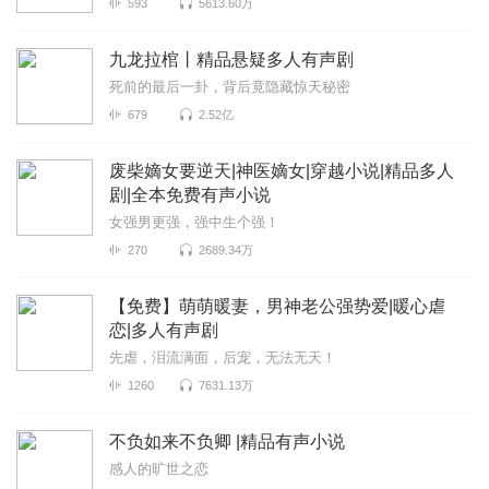
593
5613.60万
九龙拉棺丨精品悬疑多人有声剧
死前的最后一卦，背后竟隐藏惊天秘密
679
2.52亿
废柴嫡女要逆天|神医嫡女|穿越小说|精品多人
剧|全本免费有声小说
女强男更强，强中生个强！
270
2689.34万
【免费】萌萌暖妻，男神老公强势爱|暖心虐
恋|多人有声剧
先虐，泪流满面，后宠，无法无天！
1260
7631.13万
不负如来不负卿 |精品有声小说
感人的旷世之恋