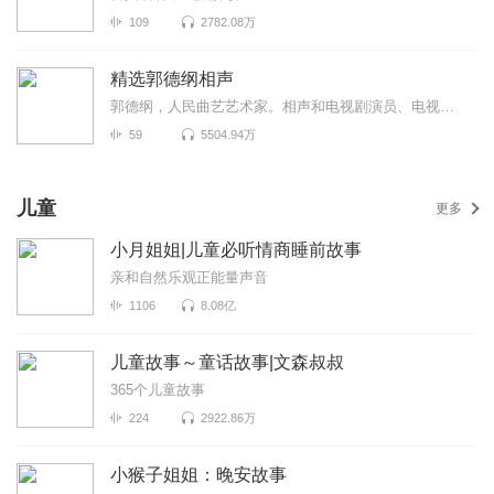
109
2782.08万
精选郭德纲相声
郭德纲，人民曲艺艺术家。相声和电视剧演员、电视脱口秀主持人。1973年生于天津，自幼酷爱民间艺术。8岁...
59
5504.94万
儿童
更多
小月姐姐|儿童必听情商睡前故事
亲和自然乐观正能量声音
1106
8.08亿
儿童故事～童话故事|文森叔叔
365个儿童故事
224
2922.86万
小猴子姐姐：晚安故事