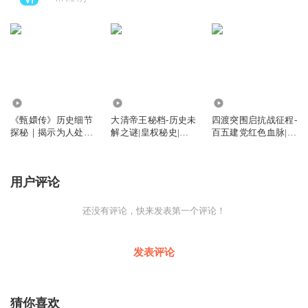
21.88万
12.67万
8.42万
《甄嬛传》历史细节
大清帝王秘档-历史未
四渡突围启抗战征程-
探秘｜揭示为人处世
解之谜|皇权秘史|康
百五建党红色血脉|红
智慧和职场谋略
熙乾隆|
色历史
用户评论
还没有评论，快来发表第一个评论！
发表评论
猜你喜欢