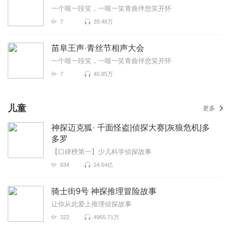
一个哏一段笑，一哏一笑青曲伴您笑开怀
7
39.48万
苗阜王声·青丝节相声大会
一个哏一段笑，一哏一笑青曲伴您笑开怀
7
40.85万
儿童
更多
神探迈克狐· 千面怪盗|侦探大赛|灰狼危机|多
多罗
【口碑榜第一】少儿科学侦探故事
834
24.64亿
骑士街9号 神探推理冒险故事
让你从此爱上推理侦探故事
322
4965.71万