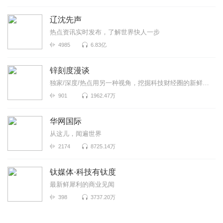
辽沈先声
热点资讯实时发布，了解世界快人一步
4985
6.83亿
锌刻度漫谈
独家/深度/热点用另一种视角，挖掘科技财经圈的新鲜事！《锌刻度漫谈》是锌刻度与喜马拉雅联合出品...
901
1962.47万
华网国际
从这儿，闻遍世界
2174
8725.14万
钛媒体·科技有钛度
最新鲜犀利的商业见闻
398
3737.20万