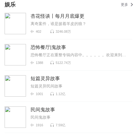
娱乐
更多
杏花怪谈丨每月月底爆更
离奇案件，谁是披着羊皮的狼？
402
3246.08万
恐怖餐厅|鬼故事
恐怖餐厅正在重整专辑内容中。。。。。。欢迎来到恐怖餐厅，来品尝不一样的味道~
1388
5122.74万
短篇灵异故事
短篇灵异民间故事
1001
1.12亿
民间鬼故事
民间鬼故事
1916
7.59亿