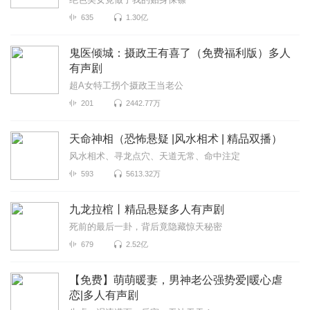
635
1.30亿
鬼医倾城：摄政王有喜了（免费福利版）多人
有声剧
超A女特工拐个摄政王当老公
201
2442.77万
天命神相（恐怖悬疑 |风水相术 | 精品双播）
风水相术、寻龙点穴、天道无常、命中注定
593
5613.32万
九龙拉棺丨精品悬疑多人有声剧
死前的最后一卦，背后竟隐藏惊天秘密
679
2.52亿
【免费】萌萌暖妻，男神老公强势爱|暖心虐
恋|多人有声剧