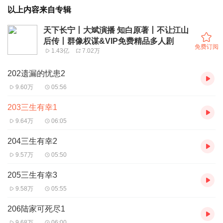
以上内容来自专辑
天下长宁丨大斌演播 知白原著丨不让江山
后传丨群像权谋&VIP免费精品多人剧
免费订阅
1.43亿
7.02万
202遗漏的忧患2
9.60万
05:56
203三生有幸1
9.64万
06:05
204三生有幸2
9.57万
05:50
205三生有幸3
9.58万
05:55
206陆家可死尽1
9.68万
06:00