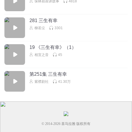
保林叔叔讲故事
4818
回复
2025-10-05
2
小屁孩_uk
281 三生有幸
于九龄这爷俩我最服，乐死我了，于百岁
柳若尘
3301
回复
2025-09-14
2
19 《三生有幸》（1）
小明站住
相宜之音
45
百分百余九龄之子
回复
2025-07-20
2
第251集 三生有幸
紫襟剧社
41.30万
© 2014-
2026
喜马拉雅 版权所有