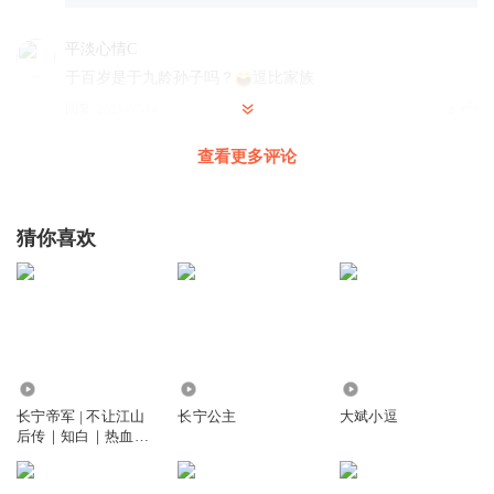
平淡心情C
于百岁是于九龄孙子吗？
逗比家族
回复
2025-07-14
4
查看更多评论
流星瀑布L
回复 @
平淡心情C
:
儿子
红酒咖啡冰淇淋
猜你喜欢
百岁，是陆涛！
回复
2025-07-14
3
只听多人演播
回复 @
红酒咖啡冰淇淋
:
正道潜龙里面陆涛的配音
5.08亿
57.17万
36.48万
王艳明_wm
长宁帝军 | 不让江山
长宁公主
大斌小逗
啧啧啧不错不错笑死我了这个余百岁可真能拉仇恨呐
后传｜知白｜热血江
湖&大斌演播
回复
2025-07-22
2