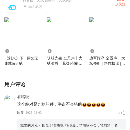
抖音搜：大斌 视频号：大斌有声
加关注
1045.45万
12.11亿
5865.70万
2.61亿
《剑来》下 | 原文无
阴脉先生 全景声丨大
边军悍卒 全景声丨大
删减&大斌
斌演播丨悬疑恐怖 |
斌领衔 | 热血权谋 |
道术玄学&精品多人
VIP免费多人有声剧
剧丨多人有声剧
用户评论
看咯呢
这个绝对是九妹的种，半点不会错的
回复
2025-08-03
8
城里的月光丶
回复 @
看咯呢
:
很明显，学啥啥不会，轻功第一名