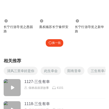
银河星丨醉舞
回复 @
王艳明_wm
:
笑死了哈哈哈
1923
186
1344
乄一兮惊鸿
长宁行游导览之愚园
凰权殇苏长宁秦怀安
长宁行游导览之新华
不愧是九妹儿子搞笑担当一个
路
路
回复
2025-08-21
3
换一批
水煮肉片好吃吗
这素质 咋老能骂人了呢
相关推荐
回复
2025-06-27
3
清风三里幸好是你
此生幸会
阳有音幸
三生有幸与
fj040207b
鸡大了就下蛋
1127-三生有幸
回复
2026-08-03
2
保林叔叔讲故事
4101
辛辛苦苦md
1118-三生有幸
有点意思哈哈哈我都听第四次了