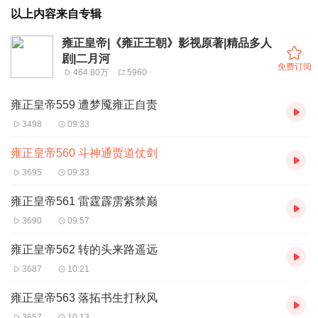
以上内容来自专辑
雍正皇帝|《雍正王朝》影视原著|精品多人
剧|二月河
免费订阅
464.80万
5960
雍正皇帝559 遭梦魇雍正自责
3498
09:33
雍正皇帝560 斗神通贾道仗剑
3695
09:33
雍正皇帝561 雷霆霹雳紫禁巅
3690
09:57
雍正皇帝562 转的头来路遥远
3687
10:21
雍正皇帝563 落拓书生打秋风
3657
10:13