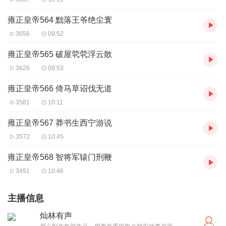
雍正皇帝564 黜落王爷绝尘寰
3656
09:52
雍正皇帝565 破屋茕茕浮云散
3626
09:53
雍正皇帝566 倚马草诏伐无道
3581
10:11
雍正皇帝567 莽书生西宁游说
3572
10:45
雍正皇帝568 智将军辕门刑鞭
3491
10:46
主播信息
灿林有声