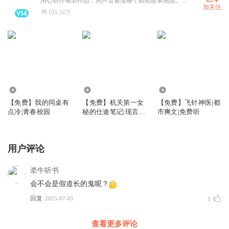
用心制作每部作品，用声音重现每个精彩故事画面。讲故事，我们是认真的。
加关注
105.34万
9.38万
17.21万
18.48万
【免费】我的同桌有
【免费】机关第一女
【免费】飞针神医|都
点冷|青春校园
秘的仕途笔记|现言&
市爽文|免费听
职场
用户评论
牵牛听书
会不会是假道长的鬼呢？
回复
2025-07-05
1
查看更多评论