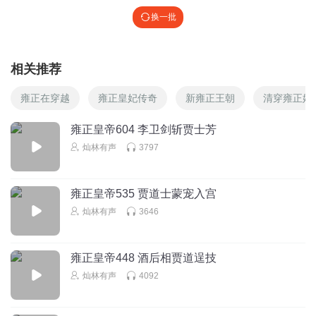
换一批
相关推荐
雍正在穿越
雍正皇妃传奇
新雍正王朝
清穿雍正嫡
雍正皇帝604 李卫剑斩贾士芳
灿林有声
3797
雍正皇帝535 贾道士蒙宠入宫
灿林有声
3646
雍正皇帝448 酒后相贾道逞技
灿林有声
4092