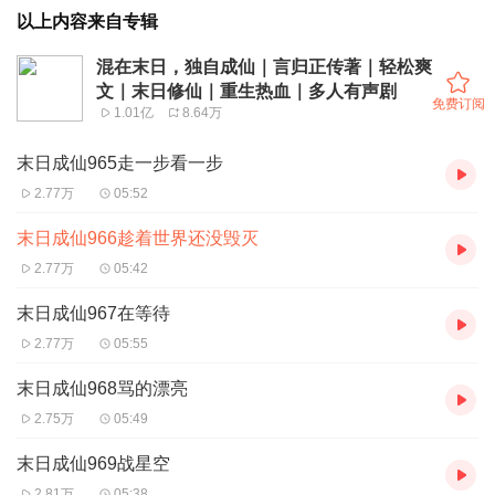
以上内容来自专辑
混在末日，独自成仙｜言归正传著｜轻松爽
文｜末日修仙｜重生热血｜多人有声剧
免费订阅
1.01亿
8.64万
末日成仙965走一步看一步
2.77万
05:52
末日成仙966趁着世界还没毁灭
2.77万
05:42
末日成仙967在等待
2.77万
05:55
末日成仙968骂的漂亮
2.75万
05:49
末日成仙969战星空
2.81万
05:38