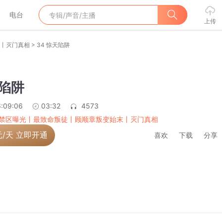
电台
上传
>
丨灭门真相
34 惊天陷阱
天陷阱
:09:06
03:32
4573
禁区曝光丨最致命叛徒丨顾顺章叛变始末丨灭门真相
元/天 立即开通
喜欢
下载
分享