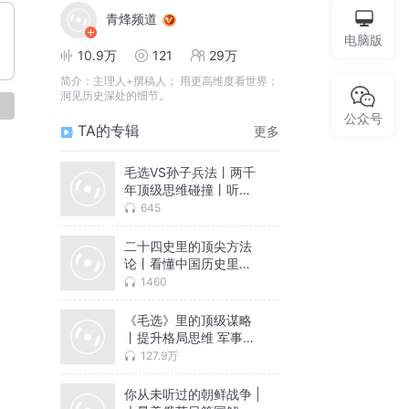
青烽频道
电脑版
10.9万
121
29万
简介：
主理人+撰稿人； 用更高维度看世界；
洞见历史深处的细节。
论
公众号
TA的专辑
更多
毛选VS孙子兵法丨两千
年顶级思维碰撞丨听完
格局炸裂
645
二十四史里的顶尖方法
论丨看懂中国历史里的
人性铁律 高情商处事 活
1460
出清醒人生
《毛选》里的顶级谋略
丨提升格局思维 军事政
治商业谋略 为人处世秘
127.9万
诀|中国历史智慧故事丨
人生开挂必听
你从未听过的朝鲜战争 |