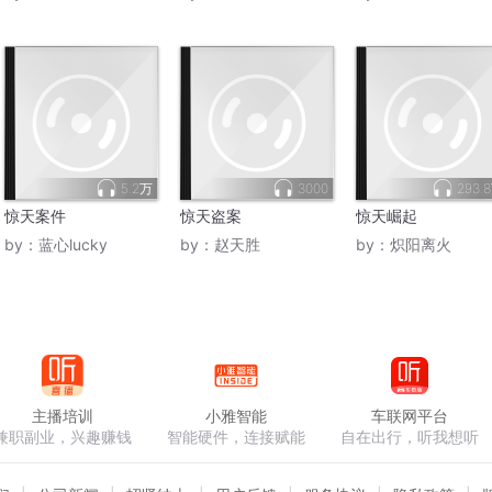
5.2万
3000
293.
惊天案件
惊天盗案
惊天崛起
by：
蓝心lucky
by：
赵天胜
by：
炽阳离火
主播培训
小雅智能
车联网平台
兼职副业，兴趣赚钱
智能硬件，连接赋能
自在出行，听我想听