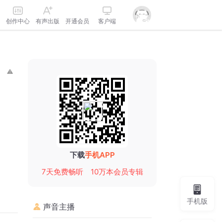
创作中心
有声出版
开通会员
客户端
下载
手机APP
7天免费畅听
10万本会员专辑
手机版
声音主播