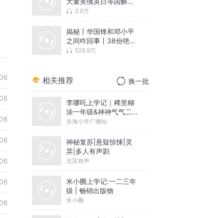
大量美俄英日等国解密
文件
2.9万
揭秘丨华国锋和邓小平
之间咋回事丨38份绝密
文件曝光
529.9万
06
相关推荐
换一批
06
李哪吒上学记｜稀里糊
涂一年级&神神气气二年
06
级
东海小学广播站
06
神秘复苏|悬疑惊悚|灵
异|多人有声剧
06
北冥有声
米小圈上学记:一二三年
06
级 | 畅销出版物
米小圈
06