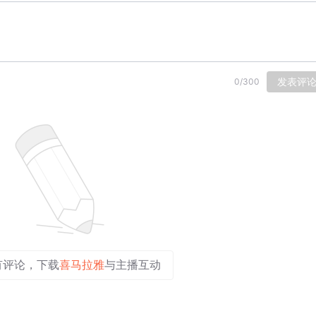
发表评
0
/
300
有评论，下载
喜马拉雅
与主播互动