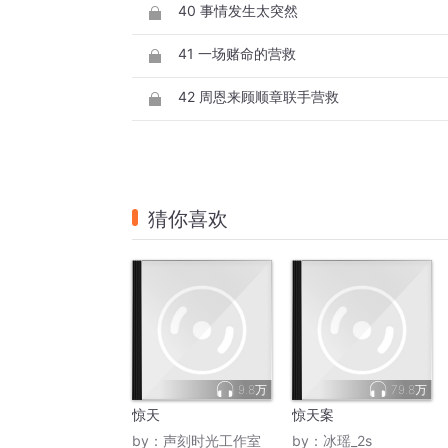
40 事情发生太突然
41 一场赌命的营救
42 周恩来顾顺章联手营救
猜你喜欢
9.8万
79.8万
惊天
惊天案
by：
声刻时光工作室
by：
冰瑶_2s