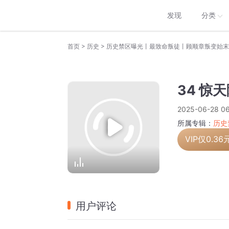
发现
分类
>
>
首页
历史
历史禁区曝光丨最致命叛徒丨顾顺章叛变始末
34 惊
2025-06-28 06
所属专辑：
历史
VIP仅
0.36
用户评论