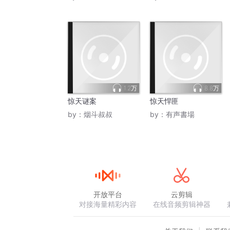
1.2万
8.8万
惊天谜案
惊天悍匪
by：
烟斗叔叔
by：
有声書場
开放平台
云剪辑
对接海量精彩内容
在线音频剪辑神器