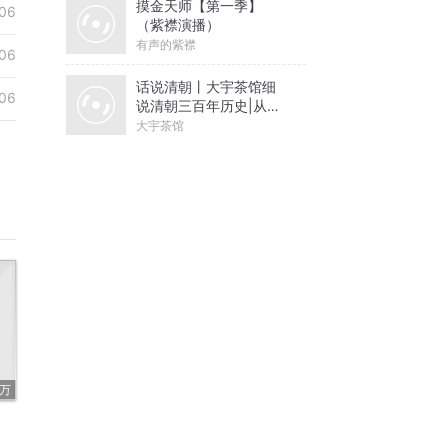
摸金天师【第一季】
06
（紫襟演播）
有声的紫襟
06
话说清朝丨大宇茶馆细
06
说清朝三百年历史|从努
尔哈赤到末代皇帝溥仪|
大宇茶馆
康熙雍正乾隆
2万