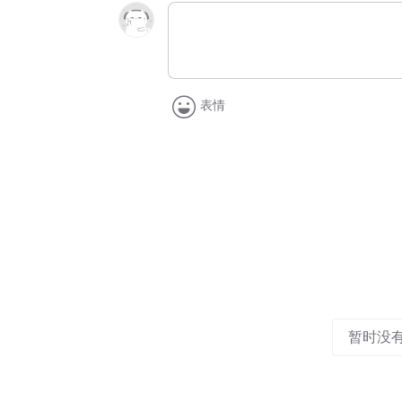
表情
暂时没