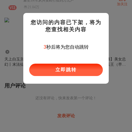
重生1978:从兴安岭打猎到万元户
加关注
21.04万
您访问的内容已下架，将为
您查找相关内容
3
秒后将为您自动跳转
3.94万
69.77万
320.35万
天上白玉京丨东方玄
【免费】《1号重案
【精品双播】美女总
幻丨末法仙侠丨热血
组》大全集丨长篇推
裁的极品兵王（早期
立即跳转
救世丨莫问江湖丨长
理悬疑丨力豪演播 |
作品 请轻喷）
篇多人有声剧
毛德远著
用户评论
还没有评论，快来发表第一个评论！
发表评论