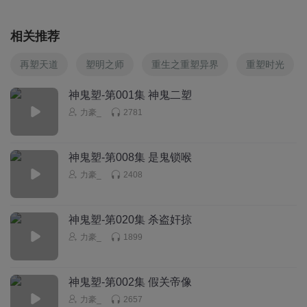
相关推荐
再塑天道
塑明之师
重生之重塑异界
重塑时光
神鬼塑-第001集 神鬼二塑
力豪_
2781
神鬼塑-第008集 是鬼锁喉
力豪_
2408
神鬼塑-第020集 杀盗奸掠
力豪_
1899
神鬼塑-第002集 假关帝像
力豪_
2657