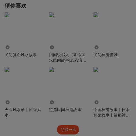
猜你喜欢
3253
5327.47万
3812
民间算命风水故事
阳间说书人（算命风
民间神鬼怪谈
水民间故事|老彩演
播）丨神鬼阳间借命
局行刑拷鬼丨VIP免
费
29.09万
7101
1.84万
天命风水录丨民间风
短篇民间神鬼故事
中国神鬼故事丨日本
水
神鬼故事丨希腊神鬼
故事
换一批