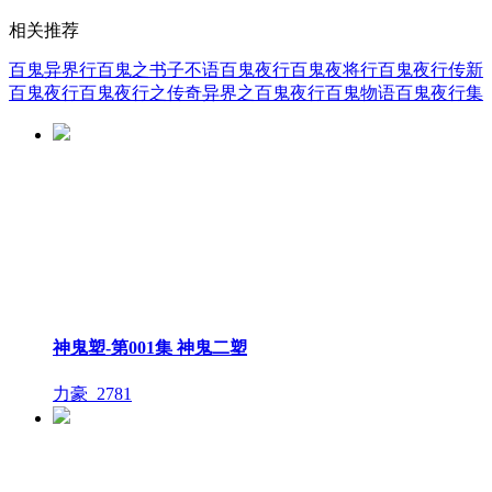
相关推荐
百鬼异界行
百鬼之书
子不语百鬼夜行
百鬼夜将行
百鬼夜行传
新
百鬼夜行
百鬼夜行之传奇
异界之百鬼夜行
百鬼物语
百鬼夜行集
神鬼塑-第001集 神鬼二塑
力豪_
2781