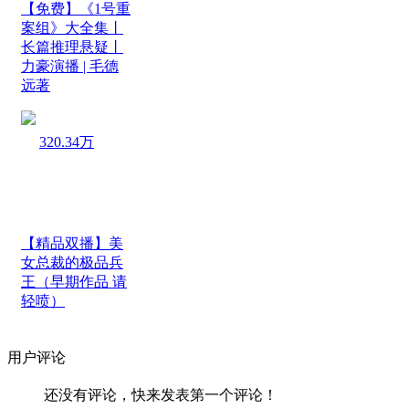
【免费】《1号重
案组》大全集丨
长篇推理悬疑丨
力豪演播 | 毛德
远著
320.34万
【精品双播】美
女总裁的极品兵
王（早期作品 请
轻喷）
用户评论
还没有评论，快来发表第一个评论！