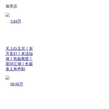
加关注
3.84万
天上白玉京丨东
方玄幻丨末法仙
侠丨热血救世丨
莫问江湖丨长篇
多人有声剧
69.66万