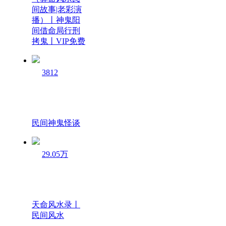
间故事|老彩演
播）丨神鬼阳
间借命局行刑
拷鬼丨VIP免费
3812
民间神鬼怪谈
29.05万
天命风水录丨
民间风水