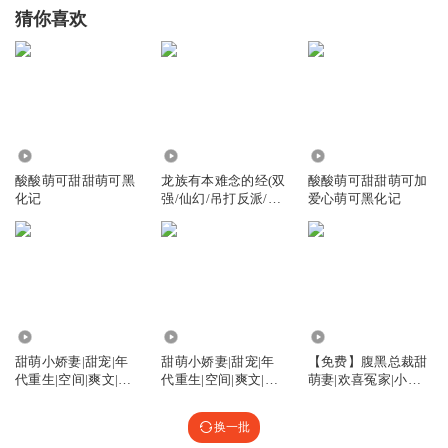
猜你喜欢
383
306.42万
3790
酸酸萌可甜甜萌可黑
龙族有本难念的经(双
酸酸萌可甜甜萌可加
化记
强/仙幻/吊打反派/灵
爱心萌可黑化记
兽甜萌)
7.97万
8.63万
6.74万
甜萌小娇妻|甜宠|年
甜萌小娇妻|甜宠|年
【免费】腹黑总裁甜
代重生|空间|爽文|全
代重生|空间|爽文|全
萌妻|欢喜冤家|小甜
书免费
书免费
饼|AI多播
换一批