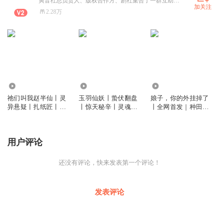
寅音社总负责人、版权合作方、剧社集合了一群互助共赢，共同成长的优秀主播（入群V号Yinyins2025）
加关注
2.28万
35.32万
7.76万
3.29万
祂们叫我赵半仙丨灵
玉羽仙妖丨蛰伏翻盘
娘子，你的外挂掉了
异悬疑丨扎纸匠丨风
丨惊天秘辛丨灵魂互
丨全网首发｜种田爽
水秘术丨出马仙丨杀
换丨仙魔博弈丨多人
文｜神医开挂丨反套
伐爽文
有声剧
路丨真人多播
用户评论
还没有评论，快来发表第一个评论！
发表评论