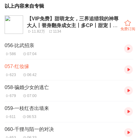
以上内容来自专辑
【VIP免费】甜萌龙女，三界追猎我的神尊
大人丨替身翻身成女主丨多CP丨甜宠丨微
免费订阅
11.82万
1134
虐
056-比武招亲
586
07:04
057-红妆缘
623
06:42
058-骗婚少女的逃亡
679
07:00
059-一枝红杏出墙来
611
06:53
060-千狸与陌一的对决
653
06:33