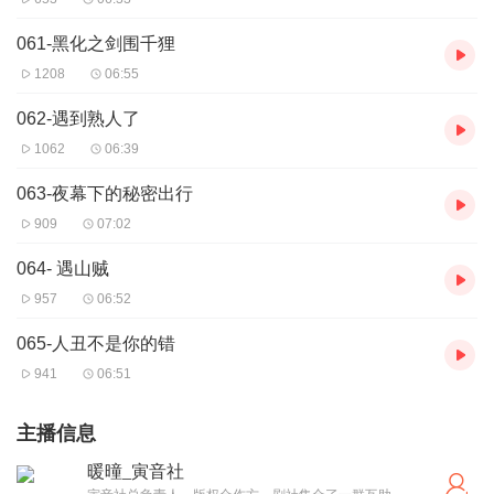
061-黑化之剑围千狸
1208
06:55
062-遇到熟人了
1062
06:39
063-夜幕下的秘密出行
909
07:02
064- 遇山贼
957
06:52
065-人丑不是你的错
941
06:51
主播信息
暖曈_寅音社