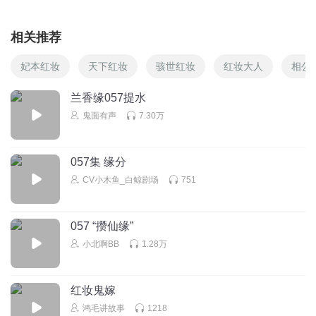
相关推荐
妃本红妆
天下红妆
骇世红妆
红妆大人
相公
兰香缘057提水
鬼面有声
7.30万
057集 缘分
CV小木鱼_白鲸剧场
751
057 “攒仙缘”
小北啊BB
1.28万
红妆鬼嫁
鸿毛讲故事
1218