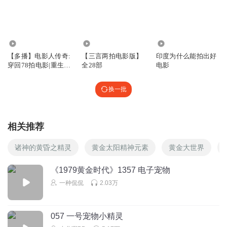
無念_uw
北条司《城市猎人》漫画，确实很黄暴！
55.66万
2178
16
回复
2025-07-20
1
【多播】电影人传奇:
【三言两拍电影版】
印度为什么能拍出好
穿回78拍电影|重生电
全28部
电影
Kenshinluca
影愤青导演奋斗史|导
晶仔太搞笑了
演教科书|爱国爽文
换一批
回复
2025-06-30
0
凡人皆有一死灬
回复 @
Kenshinluca
:
小弟刘晶
相关推荐
诸神的黄昏之精灵
黄金太阳精神元素
黄金大世界
芈色
阿晶原来好表兄
《1979黄金时代》1357 电子宠物
回复
2025-06-30
0
一种侃侃
2.03万
晨曦May
阿晶啊，说实在的，翔还不如娘
057 一号宠物小精灵