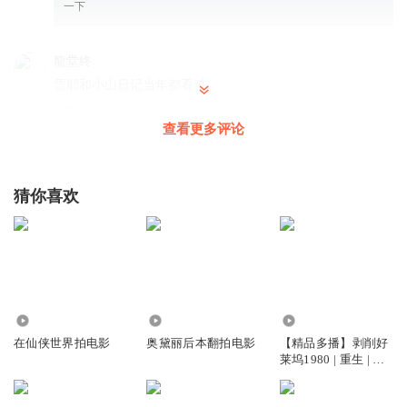
一下
龍堂終
雪耶和小山日记当年都看过
回复
2026-03-21
3
查看更多评论
中国V
上啊比卡丘，揍趴下护书宝那群杰尼！
猜你喜欢
回复
2025-06-30
2
听友488136735
雪椰有印象，颜开的那个吧
回复
2026-03-25
1
9.63万
2.80万
17.02万
笨笨狐t
在仙侠世界拍电影
奥黛丽后本翻拍电影
【精品多播】剥削好
莱坞1980 | 重生 | 拍
教父的赐名，没叫阿Q算好了
电影
回复
2025-06-30
1