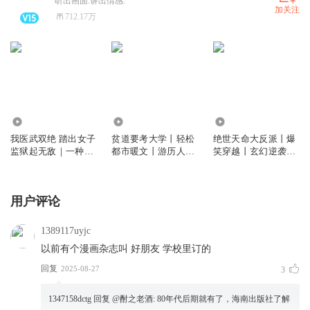
听出画面.讲出情感.
加关注
712.17万
512.67万
2336.11万
1259.10万
我医武双绝 踏出女子
贫道要考大学丨轻松
绝世天命大反派丨爆
监狱起无敌｜一种侃
都市暖文丨游历人间
笑穿越丨玄幻逆袭丨
侃作品｜都市异能｜
｜一种侃侃作品｜
反派主角丨一种侃侃
爆笑爽文｜多人有声
VIP免费
作品丨多人有声剧
剧
用户评论
1389117uyjc
以前有个漫画杂志叫 好朋友 学校里订的
回复
2025-08-27
3
1347158dctg
回复 @
酎之老酒
:
80年代后期就有了，海南出版社了解