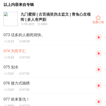
以上内容来自专辑
九门蜜探 | 古言搞笑伪太监文 | 青兔心念领
衔 | 多人有声剧
免费订阅
55.43万
4363
073 话多的人都死得快。
2123
06:59
074 为官不仁
2143
07:03
075 划水
2110
07:02
076 接力式揭榜
2119
07:02
077 前来复仇！
2093
07:03