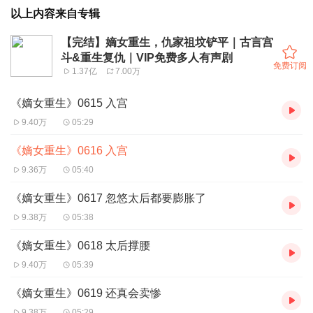
以上内容来自专辑
【完结】嫡女重生，仇家祖坟铲平｜古言宫
斗&重生复仇｜VIP免费多人有声剧
免费订阅
1.37亿
7.00万
《嫡女重生》0615 入宫
9.40万
05:29
《嫡女重生》0616 入宫
9.36万
05:40
《嫡女重生》0617 忽悠太后都要膨胀了
9.38万
05:38
《嫡女重生》0618 太后撑腰
9.40万
05:39
《嫡女重生》0619 还真会卖惨
9.38万
05:29