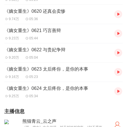
《嫡女重生》0620 还真会卖惨
9.74万
05:36
《嫡女重生》0621 巧言善辩
9.23万
05:44
《嫡女重生》0622 与贵妃争辩
9.20万
05:04
《嫡女重生》0623 太后疼你，是你的本事
9.16万
05:23
《嫡女重生》0624 太后疼你，是你的本事
9.25万
05:34
主播信息
熊猫青云_云之声