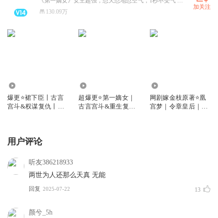
《第一嫡女》女主超强，怼天怼地怼空气，1秒不受气 已肥，日更25-30集，完本小说放心入！限时收听有惊喜福利！
加关注
130.09万
4955.43万
4462.62万
2.83亿
爆更⭐裙下臣丨古言
超爆更⭐第一嫡女｜
网剧嫁金枝原著⭐凰
宫斗&权谋复仇丨女
古言宫斗&重生复仇
宫梦｜令章皇后｜抢
强丨重生丨VIP免费
｜第一庶女同款｜
我姻缘？转身嫁暴君
多人有声剧
VIP免费多人有声剧
夺后位｜甄嬛传同款
古言宫斗&双重生复
用户评论
仇｜VIP免费多人有
声剧
听友386218933
两世为人还那么天真 无能
回复
2025-07-22
13
颜兮_5h