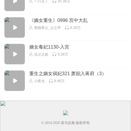
一只豆丁
35.38万
回复
2025-11-17
1
《嫡女重生》0996 宫中大乱
1786586rwxj
熊猫青云_云之声
6.28万
这桥段更显女主无能！
回复
2025-10-05
1
嫡女毒妃1130-入宫
信义泛娱
9.28万
重生之嫡女祸妃321 萧韶入蒋府（3）
小夜光
9.48万
© 2014-
2026
喜马拉雅 版权所有