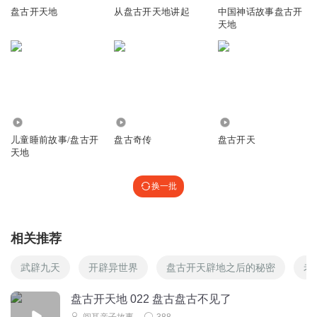
盘古开天地
从盘古开天地讲起
中国神话故事盘古开
天地
2.99万
2070
24.07万
儿童睡前故事/盘古开
盘古奇传
盘古开天
天地
换一批
相关推荐
武辟九天
开辟异世界
盘古开天辟地之后的秘密
老
盘古开天地 022 盘古盘古不见了
阅耳亲子故事
388