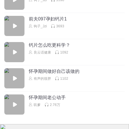
前夫097孕妇钙片1
钩子_Jzi
3693
钙片怎么吃更科学？
良云话健康
1092
怀孕期间做好自己该做的
有声的筱胖
1102
怀孕期间老公动手
吭爹
2.76万