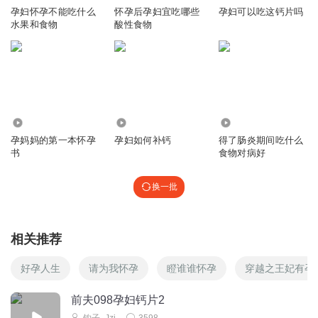
孕妇怀孕不能吃什么
怀孕后孕妇宜吃哪些
孕妇可以吃这钙片吗
水果和食物
酸性食物
1.69万
2
2
孕妈妈的第一本怀孕
孕妇如何补钙
得了肠炎期间吃什么
书
食物对病好
换一批
相关推荐
好孕人生
请为我怀孕
瞪谁谁怀孕
穿越之王妃有孕
前夫098孕妇钙片2
钩子_Jzi
3598