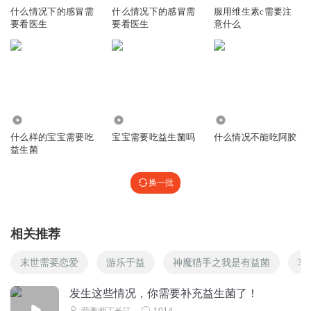
什么情况下的感冒需
什么情况下的感冒需
服用维生素c需要注
要看医生
要看医生
意什么
28
0
331
什么样的宝宝需要吃
宝宝需要吃益生菌吗
什么情况不能吃阿胶
益生菌
换一批
相关推荐
末世需要恋爱
游乐于益
神魔猎手之我是有益菌
车
发生这些情况，你需要补充益生菌了！
营养师丁长江
1014