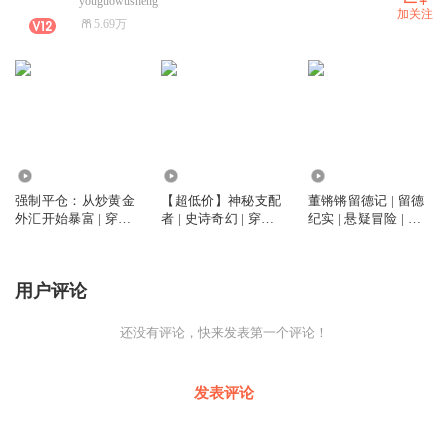
youguowusheng
加关注
5.69万
12.12万
5.75万
2826
强制平仓：从炒黄金
【超低价】神秘支配
董锵锵留德记 | 留德
外汇开始暴富 | 穿越 |
者 | 史诗奇幻 | 穿越 |
纪实 | 悬疑冒险 | 工
重生 | 爽文 | 大佬
异世界 | 神话 | 奇幻
业沉浮 | 跨域成长
历史 | 异能
用户评论
还没有评论，快来发表第一个评论！
发表评论