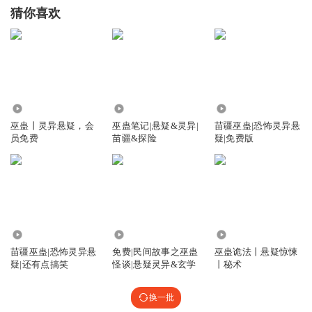
猜你喜欢
34.92万
667.34万
1.35万
巫蛊丨灵异悬疑，会
巫蛊笔记|悬疑&灵异|
苗疆巫蛊|恐怖灵异悬
员免费
苗疆&探险
疑|免费版
28.98万
2.51万
279
苗疆巫蛊|恐怖灵异悬
免费|民间故事之巫蛊
巫蛊诡法丨悬疑惊悚
疑|还有点搞笑
怪谈|悬疑灵异&玄学
丨秘术
换一批