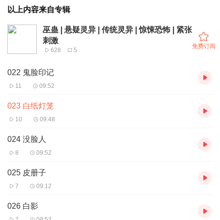
以上内容来自专辑
巫蛊 | 悬疑灵异 | 传统灵异 | 惊悚恐怖 | 紧张
刺激
免费订阅
628
5
022 鬼脸印记
11
09:52
023 白纸灯笼
10
09:48
024 没脸人
8
09:52
025 皮册子
7
09:12
026 白影
7
09:53