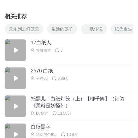
相关推荐
鬼系列之灯笼鬼
生活的笼子
一纸传说
纸为重生
17白纸人
古城南笙
7
2576 白纸
干净oo
5.89万
托黑儿丨白纸灯笼（上）【柳千鲤】（订阅
《我就是妖怪》）
DJ杨湃
13.58万
白纸黑字
怕冷的企鹅e
1.18万