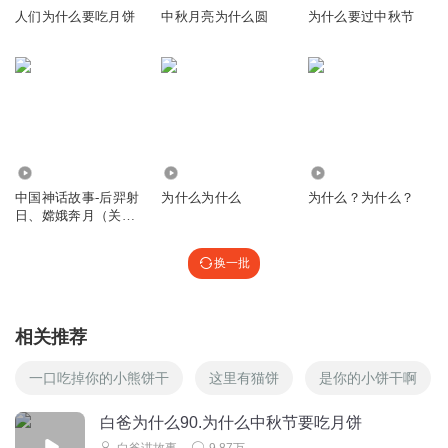
人们为什么要吃月饼
中秋月亮为什么圆
为什么要过中秋节
49.69万
3676
5940
中国神话故事-后羿射
为什么为什么
为什么？为什么？
日、嫦娥奔月（关于
中秋节赏月吃月饼的
传说）
换一批
相关推荐
一口吃掉你的小熊饼干
这里有猫饼
是你的小饼干啊
白爸为什么90.为什么中秋节要吃月饼
白爸讲故事
9.87万