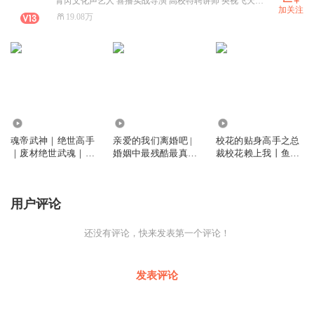
青芮文化声艺人 喜播实战导演 高校特聘讲师 央视飞天奖金鹰奖神剧《闯关东》即将上架；阅文白金作家鱼人二代《总裁校花赖上我》、经典重生《八零大院娇娇媳》新鲜出炉
加关注
19.08万
120.81万
925
3.94万
魂帝武神｜绝世高手
亲爱的我们离婚吧 |
校花的贴身高手之总
｜废材绝世武魂｜心
婚姻中最残酷最真实
裁校花赖上我丨鱼人
宜有声多人有声剧
的一面 | 回避型依恋 |
二代丨极品修真强少
冷暴力 | 禁爱的婚姻 |
后传丨心宜有声丨多
裸婚时代 | 你早就应
人有声剧
用户评论
该知道的婚姻真相 |
心宜有声团队演播
还没有评论，快来发表第一个评论！
发表评论