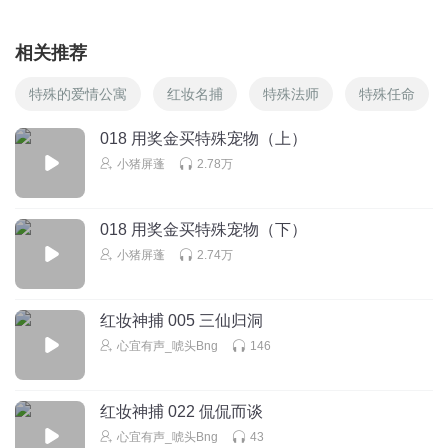
相关推荐
特殊的爱情公寓
红妆名捕
特殊法师
特殊任命
018 用奖金买特殊宠物（上）
小猪屏蓬
2.78万
018 用奖金买特殊宠物（下）
小猪屏蓬
2.74万
红妆神捕 005 三仙归洞
心宜有声_唬头Bng
146
红妆神捕 022 侃侃而谈
心宜有声_唬头Bng
43