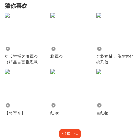
猜你喜欢
32.44万
1.19万
1.02万
红妆神捕之将军令
将军令
红妆神捕：我在古代
（精品古言推理悬疑
搞刑侦
多人剧）
2.59万
1.50万
8098
【将军令】
红妆
点红妆
换一批