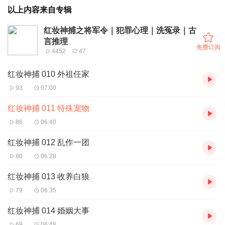
以上内容来自专辑
红妆神捕之将军令｜犯罪心理｜洗冤录｜古
言推理
免费订阅
4452
47
红妆神捕 010 外祖任家
93
07:00
红妆神捕 011 特殊宠物
86
06:40
红妆神捕 012 乱作一团
80
06:28
红妆神捕 013 收养白狼
79
06:35
红妆神捕 014 婚姻大事
69
06:48