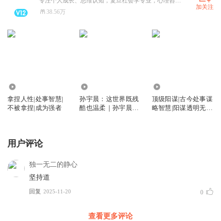
专注个人成长、思维认知，复旦社会学专业，心理咨询师，正念冥想带领师，提供在线1对1个人成长赋能和心理咨询，请私信预约；需有声演播赛道1V1指导，请加XiMi主播会员团。祝安好
加关注
38.56万
146.92万
12.29万
200.64万
拿捏人性|处事智慧|
孙宇晨：这世界既残
顶级阳谋|古今处事谋
不被拿捏|成为强者
酷也温柔｜孙宇晨自
略智慧|阳谋透明无
传｜从一无所有到财
解, 早懂早安身|千古
富自由之路，毫无保
帝王术
留分享成长与成功｜
用户评论
金钱心理学 幸福观
人生观
独一无二的静心
坚持道
回复
2025-11-20
0
查看更多评论