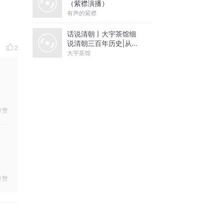
（紫襟演播）
有声的紫襟
话说清朝丨大宇茶馆细
说清朝三百年历史|从努
2
尔哈赤到末代皇帝溥仪|
大宇茶馆
康熙雍正乾隆
赞
赞