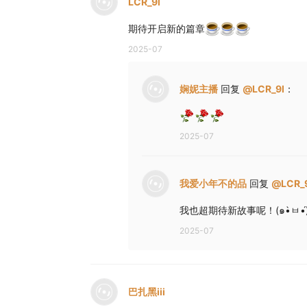
LCR_9l
期待开启新的篇章
2025-07
娴妮主播
回复
@
LCR_9l
：
2025-07
我爱小年不的品
回复
@
LCR_
2025-07
巴扎黑iii