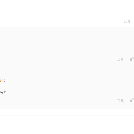
回复
回复
9l
：
我也超期待新故事呢！(๑•̀ㅂ•́)و✧
回复