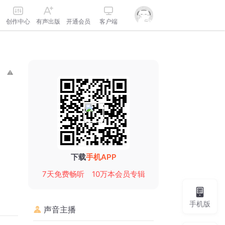
创作中心
有声出版
开通会员
客户端
下载
手机APP
7天免费畅听
10万本会员专辑
手机版
声音主播