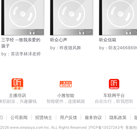
702
891
31
三字经 --致我亲爱的
听众心声
听众信箱
孩子
by：
昨夜随风舞
by：
听友2466869
by：
英语李林泽老师
主播培训
小雅智能
车联网平台
兼职副业，兴趣赚钱
智能硬件，连接赋能
自在出行，听我想听
们
公司新闻
招贤纳士
用户反馈
服务协议
隐私政策
2026
www.ximalaya.com lnc. ALL Rights Reserved
沪ICP备13027243号
客服热线