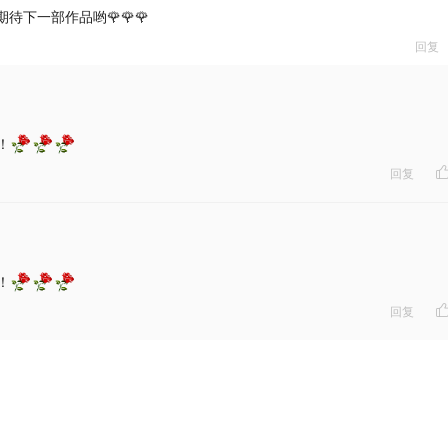
 期待下一部作品哟🌹🌹🌹
回复
！
回复
！
回复