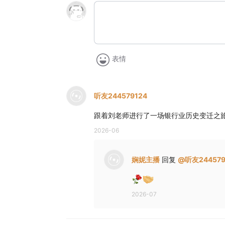
表情
听友244579124
跟着刘老师进行了一场银行业历史变迁之
2026-06
娴妮主播
回复
@
听友244579
2026-07