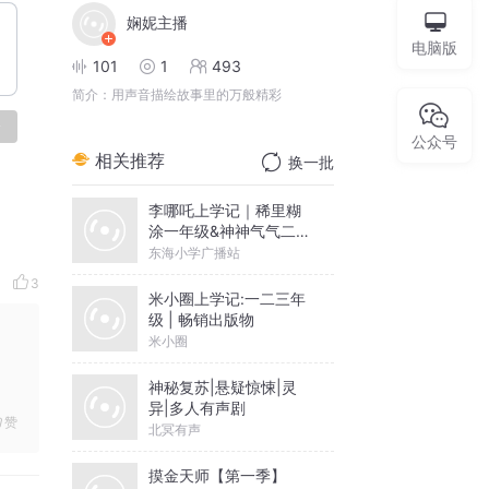
娴妮主播
电脑版
101
1
493
简介：
用声音描绘故事里的万般精彩
论
公众号
相关推荐
换一批
李哪吒上学记｜稀里糊
涂一年级&神神气气二年
级
东海小学广播站
3
米小圈上学记:一二三年
级 | 畅销出版物
米小圈
神秘复苏|悬疑惊悚|灵
异|多人有声剧
赞
北冥有声
摸金天师【第一季】