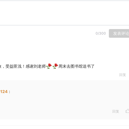
发表评
0
/
300
旅，受益匪浅！感谢刘老师
周末去图书馆送书了
回复
124
：
回复