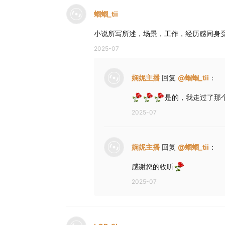
蝈蝈_tii
小说所写所述，场景，工作，经历感同身
2025-07
娴妮主播
回复
@
蝈蝈_tii
：
是的，我走过了那
2025-07
娴妮主播
回复
@
蝈蝈_tii
：
感谢您的收听
2025-07