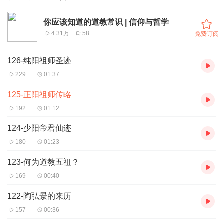
你应该知道的道教常识 | 信仰与哲学
4.31万
58
免费订阅
126-纯阳祖师圣迹
229
01:37
125-正阳祖师传略
192
01:12
124-少阳帝君仙迹
180
01:23
123-何为道教五祖？
169
00:40
122-陶弘景的来历
157
00:36