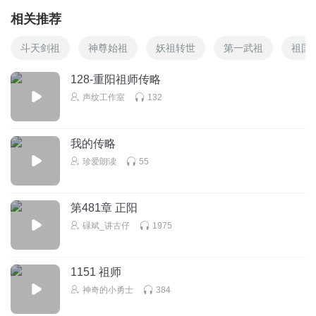
相关推荐
斗天剑祖
神尊始祖
妖祖转世
第一武祖
祖国
128-重阳祖师传略
声纹工作室
132
我的传略
珍爱朗读
55
第481章 正阳
碌斌_讲古仔
1975
1151 祖师
神奇的小勇士
384