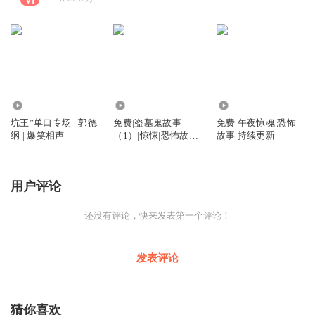
618.57万
1.50万
10.44万
坑王”单口专场 | 郭德
免费|盗墓鬼故事
免费|午夜惊魂|恐怖
纲 | 爆笑相声
（1）|惊悚|恐怖故事|
故事|持续更新
持续更新
用户评论
还没有评论，快来发表第一个评论！
发表评论
猜你喜欢