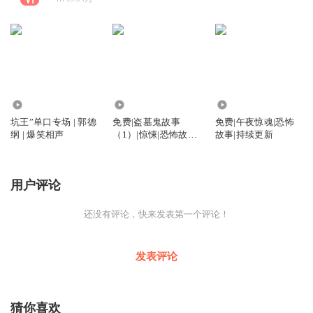
616.65万
1.47万
10.25万
坑王”单口专场 | 郭德
免费|盗墓鬼故事
免费|午夜惊魂|恐怖
纲 | 爆笑相声
（1）|惊悚|恐怖故事|
故事|持续更新
持续更新
用户评论
还没有评论，快来发表第一个评论！
发表评论
猜你喜欢