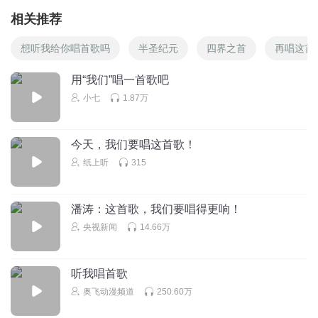
相关推荐
想听我给你唱首歌吗
半圣纪元
四界之首
再唱这首
用“我们”唱一首歌吧
小七
1.87万
今天，我们要唱这首歌！
纸上听
315
潘涛：这首歌，我们要唱得更响！
央视新闻
14.66万
听我唱首歌
奥飞动漫频道
250.60万