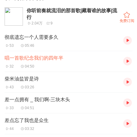
你听前奏就流泪的那首歌|藏着谁的故事|流
行
免费订阅
2.04万
9
彻底遗忘一个人需要多久
53
05:46
唱一首歌纪念我们的四年半
32
04:50
柴米油盐皆是诗
43
03:26
差一点拥有 _ 我们啊-三块木头
33
04:51
差点忘了我也是众生
44
03:32