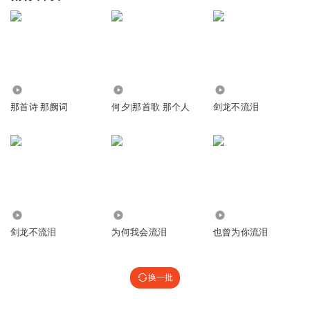
1769
737
2504
那首诗 那阙词
何夕|那首歌 那个人
剑龙不流泪
1711
13.89万
458
剑龙不流泪
为何我会流泪
也曾为你流泪
换一批