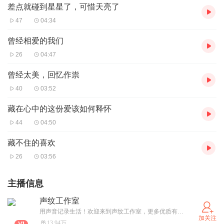
差点就碰到星星了，可惜天亮了
47
04:34
曾经相爱的我们
26
04:47
曾经太美，回忆作祟
40
03:52
藏在心中的这份爱该如何释怀
44
04:50
藏不住的喜欢
26
03:56
主播信息
声纹工作室
用声音记录生活！欢迎来到声纹工作室，更多优质有声作品免费畅听！
加关注
13.94万