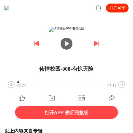
打开APP
侦情校园-008-有惊无险
00:00
07:11
打开APP 收听完整版
以上内容来自专辑