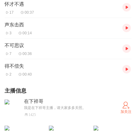
怀才不遇
17
00:37
声东击西
3
00:14
不可思议
7
00:36
得不偿失
2
00:40
主播信息
在下祥哥
我是在下祥哥主播，请大家多多关照。
加关注
1425