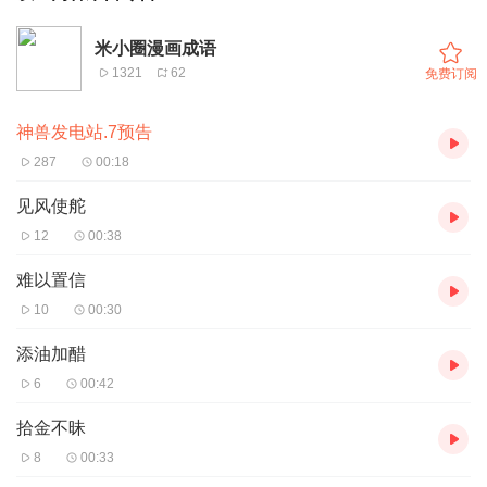
米小圈漫画成语
1321
62
免费订阅
神兽发电站.7预告
287
00:18
见风使舵
12
00:38
难以置信
10
00:30
添油加醋
6
00:42
拾金不昧
8
00:33