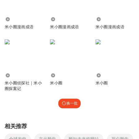
11.28万
720
965
米小圈漫画成语
米小圈漫画成语
米小圈漫画成语
1.46亿
3.61万
4.70万
米小圈侦探社｜米小
米小圈
米小圈
圈探案记
换一批
相关推荐
全球发电
京元预告
预知未来的网站
死亡预告