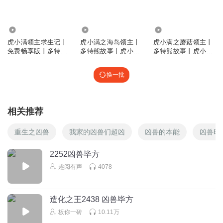
💙💙💙🩵🩵🩵💙💙💙🩵🩵🩵💙💙💙 💙💙🩵🤍🤍🤍🩵💙🩵🤍🤍
🤍🩵💙💙 💙🩵🤍🤍🤍🤍🤍🩵🤍🤍🤍🤍🤍🩵💙 💙💙🩵🤍🤍🤍🤍
21.92万
454.49万
546.01万
🤍🤍🤍🤍🤍🩵💙💙 💙💙💙🩵🤍🤍🤍🤍🤍🤍🤍🩵💙💙💙
虎小满领主求生记丨
虎小满之海岛领主丨
虎小满之蘑菇领主丨
回复
2025-11-23
4
免费畅享版丨多特熊
多特熊故事丨虎小满
多特熊故事丨虎小满
故事
领主系列
领主系列
冷风吹拂脸颊
换一批
大家好，我今年10岁，是个男孩纸。我……想骗赞。就骗10
个。10个好吗不要太多🙃，不然显得我太老了。陌生人，祝
你快乐幸福！
相关推荐
回复
2026-08-01
2
重生之凶兽
我家的凶兽们超凶
凶兽的本能
凶兽时
生活如此无趣
2252凶兽毕方
《已为您匹配合适敌人》《信仰之跃》
趣阅有声
4078
回复
2026-08-03
2
巳蛇天辰
造化之王2438 凶兽毕方
毕方不是吃火的吗？
板你一砖
10.11万
回复
2025-07-15