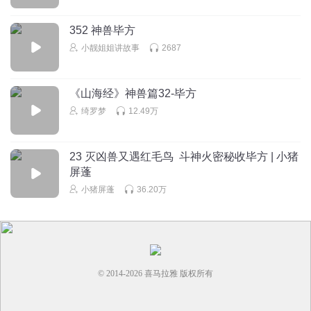
1
352 神兽毕方
听友185345277
回复 @
巳蛇天辰
:
毕方是身上有火，不吃火
小靓姐姐讲故事
2687
大荒渺志_dream
披风：兵魂来了
《山海经》神兽篇32-毕方
回复
2025-07-14
绮罗梦
12.49万
2
白泽与天蝎
23 灭凶兽又遇红毛鸟 斗神火密秘收毕方 | 小猪
费了
屏蓬
回复
2025-07-13
1
小猪屏蓬
36.20万
© 2014-
2026
喜马拉雅 版权所有