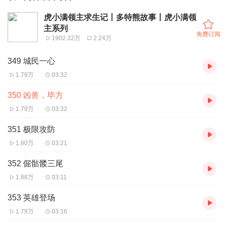
虎小满领主求生记丨多特熊故事丨虎小满领
主系列
免费订阅
1902.32万
2.24万
349 城民一心
1.79万
03:32
350 凶兽，毕方
1.79万
03:32
351 极限攻防
1.80万
03:21
352 倔骷髅三尾
1.88万
03:11
353 英雄登场
1.79万
03:16