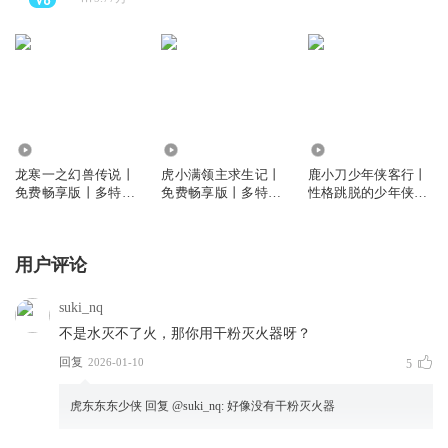
21.79万
21.92万
65.49万
龙寒一之幻兽传说丨
虎小满领主求生记丨
鹿小刀少年侠客行丨
免费畅享版丨多特熊
免费畅享版丨多特熊
性格跳脱的少年侠客
故事
故事
丨多特熊故事
用户评论
suki_nq
不是水灭不了火，那你用干粉灭火器呀？
回复
2026-01-10
5
虎东东东少侠
回复 @
suki_nq
:
好像没有干粉灭火器