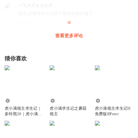
一飞冲天火力全开
披风;赶紧杀毕方这样子我就有新兵魂了
回复
2025-07-13
5
查看更多评论
林风玉树
回复 @
一飞冲天火力全开
:
十1
浮云幻生
猜你喜欢
山海经里面记载的毕方是火神。
回复
2025-07-14
5
AAA炭火批发商
我听东方幻游记的时候，好像只有烛龙能打赢毕方鸟
53
8.54万
248.57万
回复
2025-11-13
3
虎小满领主求生记｜
虎小满求生记之蘑菇
虎小满领主求生记II
多特熊20｜虎小满领
领主
免费版IIPeter
优优一悦
回复 @
AAA炭火批发商
:
烛龙比毕方强的多
主系列
小岛婷子