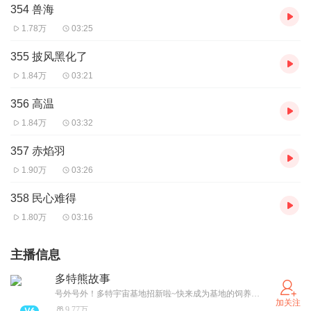
354 兽海
1.78万
03:25
355 披风黑化了
1.84万
03:21
356 高温
1.84万
03:32
357 赤焰羽
1.90万
03:26
358 民心难得
1.80万
03:16
主播信息
多特熊故事
号外号外！多特宇宙基地招新啦~快来成为基地的饲养员，投喂多特熊吧！（卫星小红薯同名哦~）
加关注
9.77万