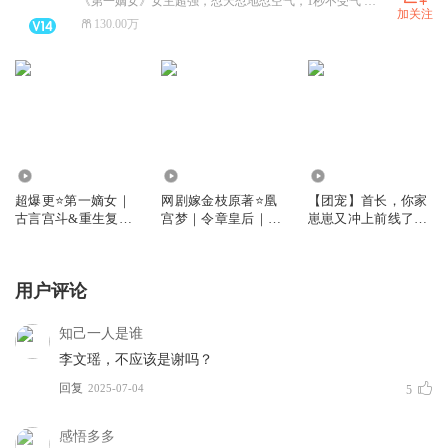
《第一嫡女》女主超强，怼天怼地怼空气，1秒不受气 已肥，日更25-30集，完本小说放心入！限时收听有惊喜福利！
加关注
130.00万
4317.79万
2.82亿
1054.01万
超爆更⭐第一嫡女｜
网剧嫁金枝原著⭐凰
【团宠】首长，你家
古言宫斗&重生复仇
宫梦｜令章皇后｜抢
崽崽又冲上前线了！
｜第一庶女同款｜
我姻缘？转身嫁暴君
轻松搞笑&团宠年代
VIP免费多人有声剧
夺后位｜甄嬛传同款
文｜VIP免费多人剧
古言宫斗&双重生复
用户评论
仇｜VIP免费多人有
声剧
知己一人是谁
李文瑶，不应该是谢吗？
回复
2025-07-04
5
感悟多多