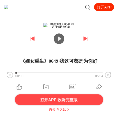
打开APP
《嫡女重生》0649 我这可都是为你好
00:00
05:34
打开APP 收听完整版
购买 ￥
0.10