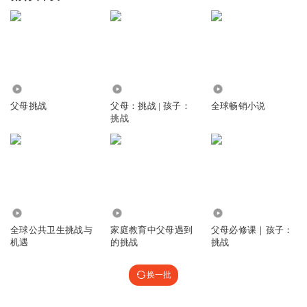
1.14万
5.28万
12.55万
父母挑战
父母：挑战 | 孩子：
全球畅销小说
挑战
11.00万
4420
110.73万
全球公共卫生挑战与
家庭教育中父母遇到
父母必修课｜孩子：
机遇
的挑战
挑战
换一批