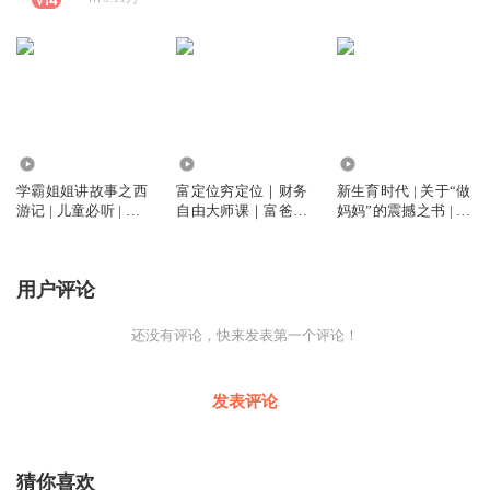
19.30万
7823
2.63万
学霸姐姐讲故事之西
富定位穷定位｜财务
新生育时代 | 关于“做
游记 | 儿童必听 | 古
自由大师课｜富爸爸
妈妈”的震撼之书 | 沈
典名著
穷爸爸系列推荐
洋 蒋莱作品
用户评论
还没有评论，快来发表第一个评论！
发表评论
猜你喜欢