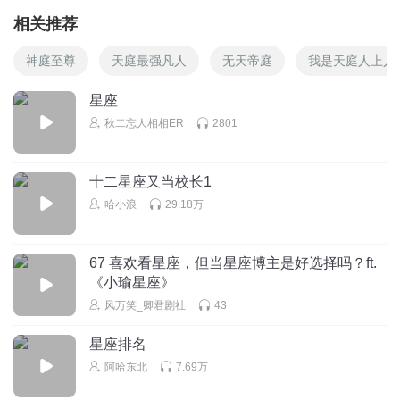
相关推荐
神庭至尊
天庭最强凡人
无天帝庭
我是天庭人上人
星座
秋二忘人相相ER
2801
十二星座又当校长1
哈小浪
29.18万
67 喜欢看星座，但当星座博主是好选择吗？ft.
《小瑜星座》
风万笑_卿君剧社
43
星座排名
阿哈东北
7.69万