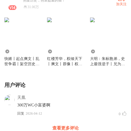
热爱历史，热衷盗墓的猫！
加关注
31.06万
160.39万
84.69万
710.83万
快婿丨起点爽文丨乱
红楼芳华，权倾天下
大明：朱标胞弟，史
世争霸丨架空历史丨
丨爽文丨群像丨权谋
上最强逆子丨兄为太
多人有声剧
丨多人有声剧
子我为狂丨架空历史
&穿越丨多人有声剧
用户评论
天凰
300万WC小富婆啊
回复
2026-04-12
0
查看更多评论