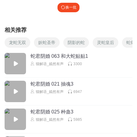
换一批
相关推荐
龙蛇无双
妖蛇圣帝
阴影的蛇
灵蛇皇后
蛇剑
蛇君阴婚 063 和大蛇贴贴1
猫解语_嫣然有声
3300
蛇君阴婚 021 抽魂3
猫解语_嫣然有声
6947
蛇君阴婚 025 种蛊3
猫解语_嫣然有声
5985