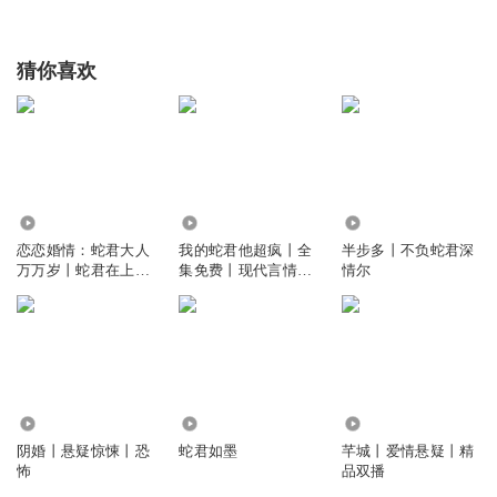
猜你喜欢
87.16万
3.21万
55.79万
恋恋婚情：蛇君大人
我的蛇君他超疯丨全
半步多丨不负蛇君深
万万岁丨蛇君在上丨
集免费丨现代言情丨
情尔
男主非人类
现代悬疑丨诡异丨甜
文
3.89万
30.91万
2229
阴婚丨悬疑惊悚丨恐
蛇君如墨
芊城丨爱情悬疑丨精
怖
品双播