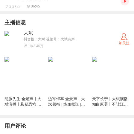
2.27万
06:45
主播信息
大斌
抖音搜：大斌 视频号：大斌有声
加关注
1045.46万
5874.08万
2.61亿
1.43亿
阴脉先生 全景声丨大
边军悍卒 全景声丨大
天下长宁丨大斌演播
斌演播丨悬疑恐怖 |
斌领衔 | 热血权谋 |
知白原著丨不让江山
道术玄学&精品多人
VIP免费多人有声剧
后传丨群像权谋&VIP
剧丨多人有声剧
免费精品多人剧
用户评论