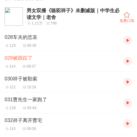
男女双播《骆驼祥子》未删减版｜中学生必
读文学｜老舍
免费订阅
1.11万
796
028车夫的悲哀
125
08:39
029被跟踪了
114
08:57
030祥子被勒索
121
10:26
031曹先生一家跑了
126
09:49
032祥子离开曹宅
110
09:08