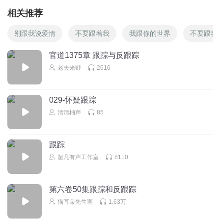
相关推荐
别跟我说爱情
不要跟着我
我跟你的世界
不要跟我
官道1375章 跟踪与反跟踪
老夫来野
2616
029-怀疑跟踪
清清柚声
85
跟踪
超凡有声工作室
8110
第六卷50集跟踪和反跟踪
猫耳朵先生啊
1.63万