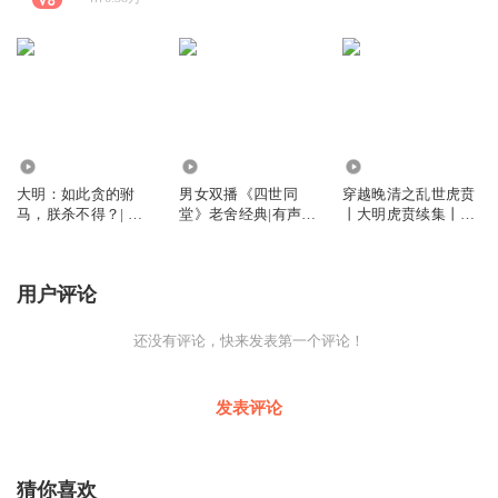
374.10万
1266
29.59万
大明：如此贪的驸
男女双播《四世同
穿越晚清之乱世虎贲
马，朕杀不得？| 大
堂》老舍经典|有声
丨大明虎贲续集丨暴
明第一贪官 | 群像剧|
剧|人物角色演绎
打小日子推翻满清丨
穿越 | 权谋|搞笑
双播有声剧
用户评论
还没有评论，快来发表第一个评论！
发表评论
猜你喜欢