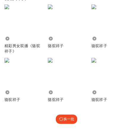
4346
6019
279
精彩男女双播《骆驼
骆驼祥子
骆驼祥子
祥子》
23.17万
1120
9477
骆驼祥子
骆驼祥子
骆驼祥子
换一批