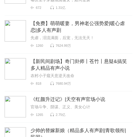
672
1.31亿
【免费】萌萌暖妻，男神老公强势爱|暖心虐
恋|多人有声剧
先虐，泪流满面，后宠，无法无天！
1260
7624.99万
【新民间剧场】奇门卦师丨苍竹丨悬疑&搞笑
多人精品有声小说
农村小子窥天意逆天改命
818
7680.94万
《红颜升迁记》|天空有声官场小说
官场斗争、阴谋、正义、美女心计
1265
2.75亿
少帅的替嫁新娘（精品多人有声剧|青歌领衔|