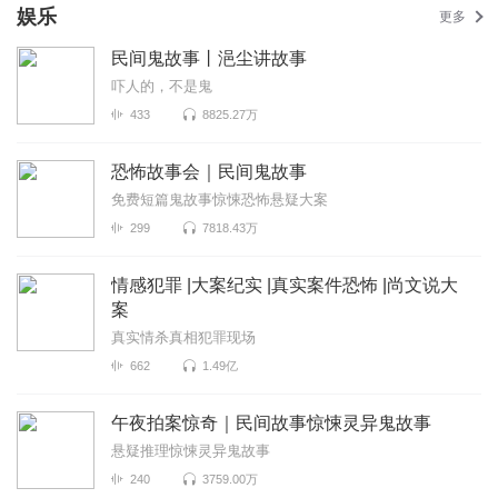
娱乐
更多
民间鬼故事丨浥尘讲故事
吓人的，不是鬼
433
8825.27万
恐怖故事会｜民间鬼故事
免费短篇鬼故事惊悚恐怖悬疑大案
299
7818.43万
情感犯罪 |大案纪实 |真实案件恐怖 |尚文说大
案
真实情杀真相犯罪现场
662
1.49亿
午夜拍案惊奇｜民间故事惊悚灵异鬼故事
悬疑推理惊悚灵异鬼故事
240
3759.00万