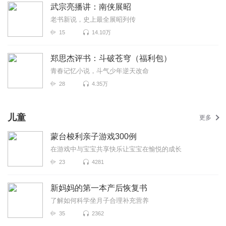
武宗亮播讲：南侠展昭
老书新说，史上最全展昭列传
15
14.10万
郑思杰评书：斗破苍穹（福利包）
青春记忆小说，斗气少年逆天改命
28
4.35万
儿童
更多
蒙台梭利亲子游戏300例
在游戏中与宝宝共享快乐让宝宝在愉悦的成长
23
4281
新妈妈的第一本产后恢复书
了解如何科学坐月子合理补充营养
35
2362