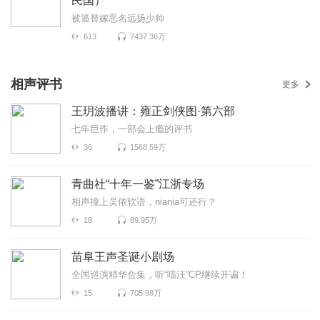
民国）
被逼替嫁恶名远扬少帅
613
7437.36万
相声评书
更多
王玥波播讲：雍正剑侠图·第六部
七年巨作，一部会上瘾的评书
36
1568.59万
青曲社“十年一鉴”江浙专场
相声撞上吴侬软语，niania可还行？
18
89.95万
苗阜王声圣诞小剧场
全国巡演精华合集，听“喵汪”CP继续开谝！
15
705.98万