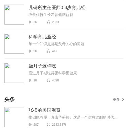
儿研所主任医师0-3岁育儿经
衣食住行生长发育健脑益智
36
2873
科学育儿圣经
每一个知识点都是父母关心的问题
36
417
坐月子这样吃
度过月子期吃得更科学更健康
16
4828
头条
更多
张松的美国观察
推倒纸牌屋，直击华盛顿。这是一个信息过剩的时代，也是一个真相迷离的时代。美国既是中国发展最重要的...
207
2183.63万