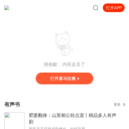
打开APP
很抱歉，内容走丢了
有声书
更多
肥婆翻身：山里相公轻点宠丨精品多人有声
剧
毒医圣手穿越成痴傻女，如何逆袭