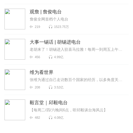
观詹 | 詹俊电台
詹俊全网首档个人电台
219
1523.75万
大事一锡话 | 胡锡进电台
老胡来了！胡锡进入驻喜马拉雅！每周一到周五上午喜马拉雅独家呈现，胡锡进为全网听众拨开重重迷雾，听...
456
4.99亿
维为看世界
张维为通过自己走访数百个国家的经历，以多角度关注世界政局变化，跟进社会热门话题，见微知著的分析国...
208
3.52亿
毅言堂｜邱毅电台
【每周二/四/六晚间6点，听邱毅谈台海风云】
482
4.08亿