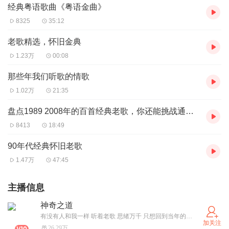
经典粤语歌曲《粤语金曲》
8325
35:12
老歌精选，怀旧金典
1.23万
00:08
那些年我们听歌的情歌
1.02万
21:35
盘点1989 2008年的百首经典老歌，你还能挑战通关吗？_256k_1
8413
18:49
90年代经典怀旧老歌
1.47万
47:45
主播信息
神奇之道
有没有人和我一样 听着老歌 思绪万千 只想回到当年的自己。不怕音乐太好听，就怕歌词入了心，愿你们只听曲中意，不做曲中人！愿屏幕前的你，天黑有灯，下雨有伞，一路有良人相伴！
加关注
26.29万