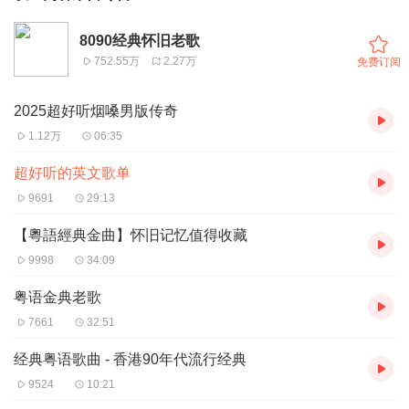
8090经典怀旧老歌
752.55万
2.27万
免费订阅
2025超好听烟嗓男版传奇
1.12万
06:35
超好听的英文歌单
9691
29:13
【粵語經典金曲】怀旧记忆值得收藏
9998
34:09
粤语金典老歌
7661
32:51
经典粤语歌曲 - 香港90年代流行经典
9524
10:21