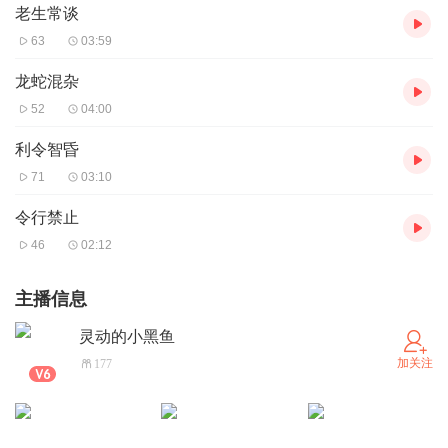
老生常谈
63
03:59
龙蛇混杂
52
04:00
利令智昏
71
03:10
令行禁止
46
02:12
主播信息
灵动的小黑鱼
加关注
177