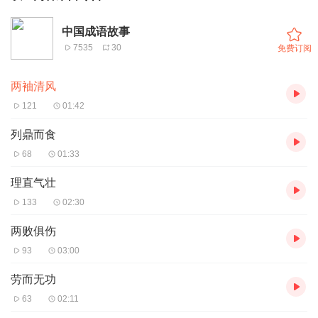
中国成语故事
7535
30
免费订阅
两袖清风
121
01:42
列鼎而食
68
01:33
理直气壮
133
02:30
两败俱伤
93
03:00
劳而无功
63
02:11