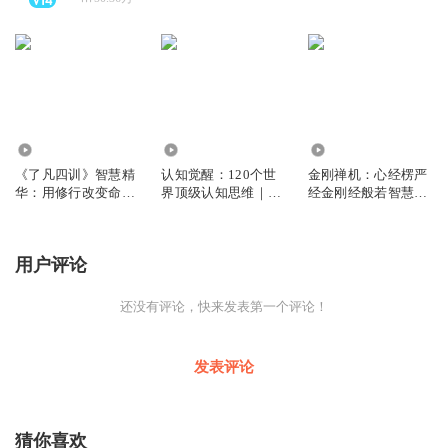
78.69万
322.95万
144.98万
《了凡四训》智慧精
认知觉醒：120个世
金刚禅机：心经楞严
华：用修行改变命运
界顶级认知思维｜认
经金刚经般若智慧｜
｜内求生命觉醒
知决定结局
能断一切苦
用户评论
还没有评论，快来发表第一个评论！
发表评论
猜你喜欢