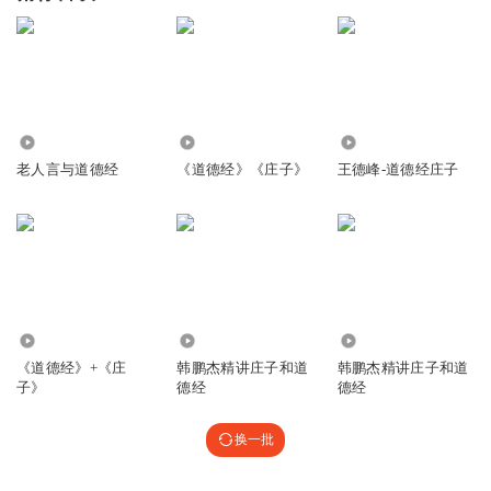
2451
1678
11.06万
老人言与道德经
《道德经》《庄子》
王德峰-道德经庄子
2963
8448
5.74万
《道德经》+《庄
韩鹏杰精讲庄子和道
韩鹏杰精讲庄子和道
子》
德经
德经
换一批