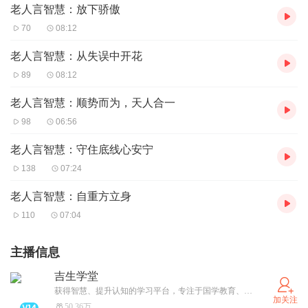
老人言智慧：放下骄傲
70
08:12
老人言智慧：从失误中开花
89
08:12
老人言智慧：顺势而为，天人合一
98
06:56
老人言智慧：守住底线心安宁
138
07:24
老人言智慧：自重方立身
110
07:04
主播信息
吉生学堂
获得智慧、提升认知的学习平台，专注于国学教育、财商思维、科技前沿等相关内容领域，让我们陪你一起成长！
加关注
50.36万