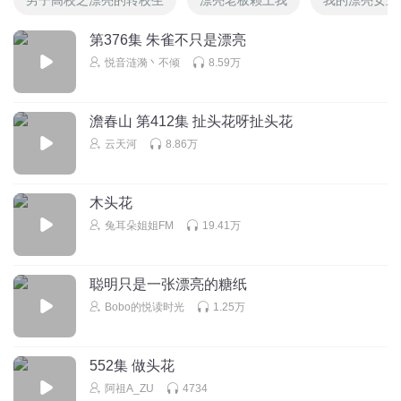
第376集 朱雀不只是漂亮
悦音涟漪丶不倾
8.59万
澹春山 第412集 扯头花呀扯头花
云天河
8.86万
木头花
兔耳朵姐姐FM
19.41万
聪明只是一张漂亮的糖纸
Bobo的悦读时光
1.25万
552集 做头花
阿祖A_ZU
4734