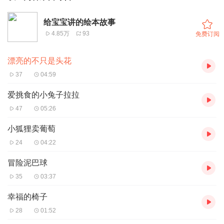
给宝宝讲的绘本故事
4.85万
93
免费订阅
漂亮的不只是头花
37
04:59
爱挑食的小兔子拉拉
47
05:26
小狐狸卖葡萄
24
04:22
冒险泥巴球
35
03:37
幸福的椅子
28
01:52