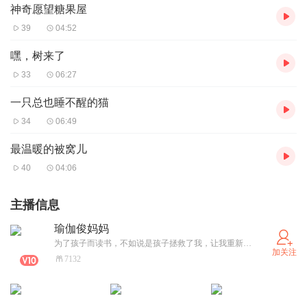
神奇愿望糖果屋
39
04:52
嘿，树来了
33
06:27
一只总也睡不醒的猫
34
06:49
最温暖的被窝儿
40
04:06
主播信息
瑜伽俊妈妈
为了孩子而读书，不如说是孩子拯救了我，让我重新爱上了读书，重新定义了自己。
加关注
7132