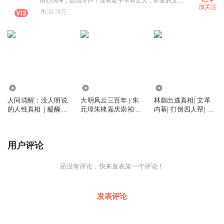
用心演绎，以情带声！没有君子不养艺人，听友的支持就是我最大的动力！
加关注
58.78万
49
3307
7490.85万
人间清醒：没人明说
大明风云三百年 | 朱
林彪出逃真相| 文革
的人性真相｜醍醐灌
元璋朱棣嘉庆崇祯 |
内幕| 打倒四人帮| 毛
顶人生智慧
胡惟庸蓝玉严嵩徐阶
泽东江青王洪文张春
张居正海瑞
桥邓小平周恩来 新中
国历史故事
用户评论
还没有评论，快来发表第一个评论！
发表评论