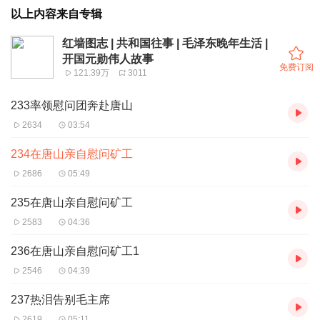
以上内容来自专辑
红墙图志 | 共和国往事 | 毛泽东晚年生活 |
开国元勋伟人故事
免费订阅
121.39万
3011
233率领慰问团奔赴唐山
2634
03:54
234在唐山亲自慰问矿工
2686
05:49
235在唐山亲自慰问矿工
2583
04:36
236在唐山亲自慰问矿工1
2546
04:39
237热泪告别毛主席
2619
05:11