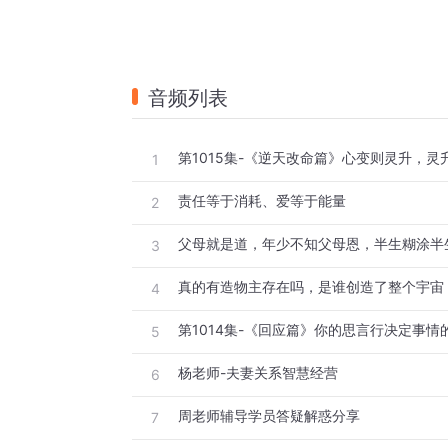
音频列表
第1015集-《逆天改命篇》心变则灵升，灵
1
责任等于消耗、爱等于能量
2
父母就是道，年少不知父母恩，半生糊涂半
3
4
5
杨老师-夫妻关系智慧经营
6
周老师辅导学员答疑解惑分享
7