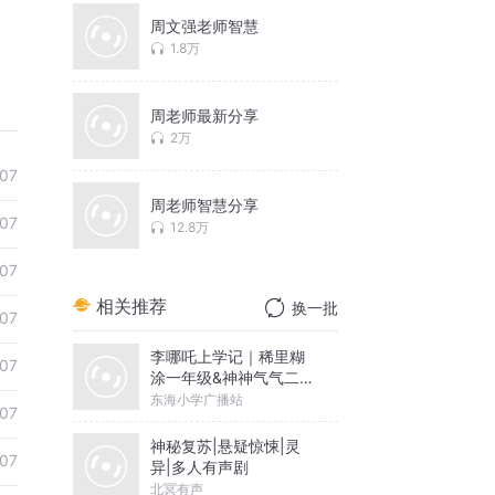
周文强老师智慧
1.8万
周老师最新分享
2万
07
周老师智慧分享
07
12.8万
07
相关推荐
换一批
07
李哪吒上学记｜稀里糊
07
涂一年级&神神气气二年
级
东海小学广播站
07
神秘复苏|悬疑惊悚|灵
07
异|多人有声剧
北冥有声