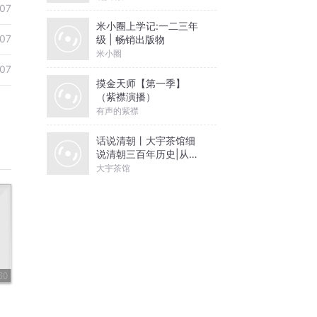
07
米小圈上学记:一二三年
07
级 | 畅销出版物
米小圈
07
摸金天师【第一季】
（紫襟演播）
有声的紫襟
话说清朝丨大宇茶馆细
说清朝三百年历史|从努
尔哈赤到末代皇帝溥仪|
大宇茶馆
康熙雍正乾隆
60