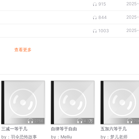
2025-
915
2025-
844
2025-
1003
查看更多
2756
4.3万
70
三减一等于几
自律等于自由
五加六等于几
by：
羽伞恐怖故事
by：
Melliu
by：
梦儿老师