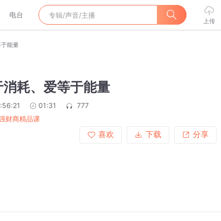
电台
上传
等于能量
于消耗、爱等于能量
:56:21
01:31
777
强财商精品课
喜欢
下载
分享