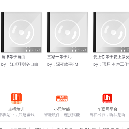
3.3万
4.5万
1
自律等于自由
三减一等于几
爱上你等于爱上寂
by：
江卓聊财务自由
by：
深夜故事FM
by：
语释_有声工作
主播培训
小雅智能
车联网平台
兼职副业，兴趣赚钱
智能硬件，连接赋能
自在出行，听我想听