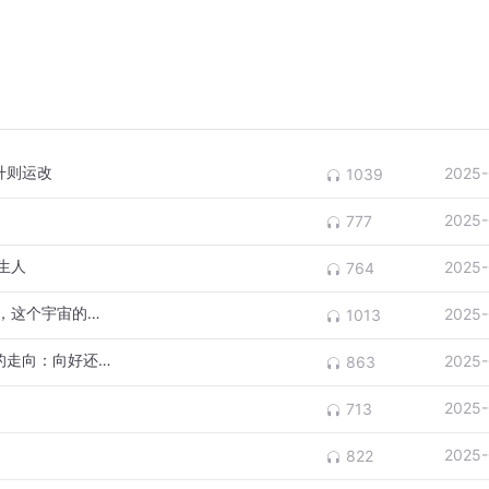
升则运改
2025-
1039
2025-
777
生人
2025-
764
真的有造物主存在吗，是谁创造了整个宇宙，这个宇宙的规律是什么，
2025-
1013
第1014集-《回应篇》你的思言行决定事情的走向：向好还是向坏
2025-
863
2025-
713
2025-
822