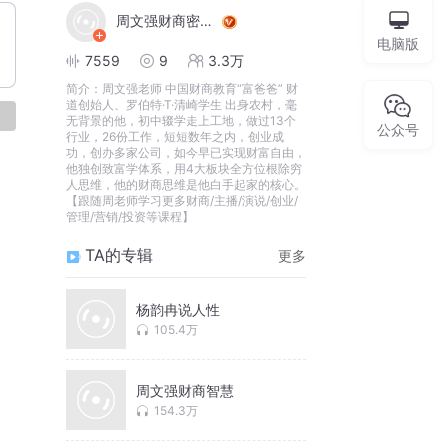
周文强财商密训课
电脑版
7559
9
3.3万
简介：
周文强老师 中国财商教育“富爸爸” 财
道创始人、罗伯特·T·清崎学生 出身农村，毫
论
无背景的他，初中辍学走上工地，做过13个
公众号
行业，26份工作，短短数年之内，创业成
功，创办多家公司，如今早已实现财富自由，
他独创致富学体系，用4大板块全方位根除穷
人思维，他的财商思维是他白手起家的核心。
【跟随周老师学习更多财商/主播/演说/创业/
管理/营销/投资等课程】
TA的专辑
更多
杨韵冉说人性
105.4万
周文强财商智慧
154.3万