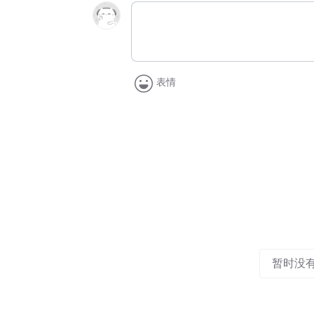
表情
暂时没