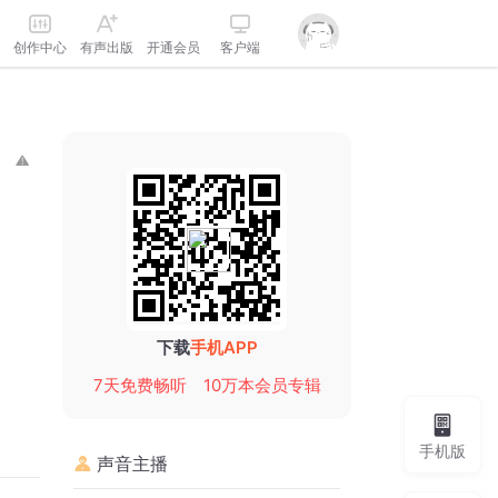
创作中心
有声出版
开通会员
客户端
下载
手机APP
7天免费畅听
10万本会员专辑
手机版
声音主播