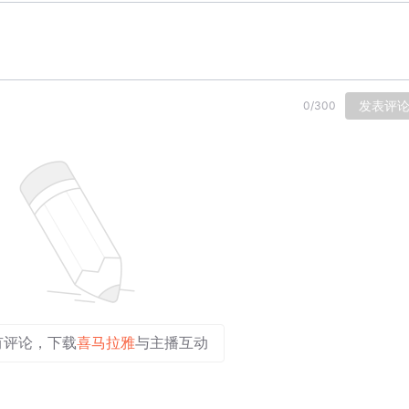
发表评
0
/
300
有评论，下载
喜马拉雅
与主播互动