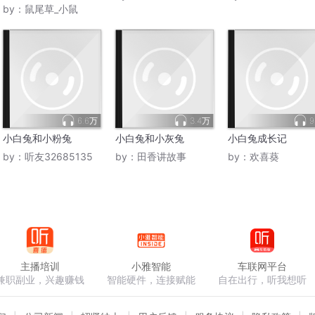
by：
鼠尾草_小鼠
6.6万
3.4万
9
小白兔和小粉兔
小白兔和小灰兔
小白兔成长记
by：
听友32685135
by：
田香讲故事
by：
欢喜葵
主播培训
小雅智能
车联网平台
兼职副业，兴趣赚钱
智能硬件，连接赋能
自在出行，听我想听