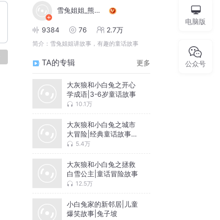
雪兔姐姐_熊嘟嘟
电脑版
9384
76
2.7万
简介：
雪兔姐姐讲故事，有趣的童话故事
论
TA的专辑
更多
公众号
大灰狼和小白兔之开心
学成语|3-6岁童话故事
10.1万
大灰狼和小白兔之城市
大冒险|经典童话故事改
编
5.4万
大灰狼和小白兔之拯救
白雪公主|童话冒险故事
12.5万
小白兔家的新邻居|儿童
爆笑故事|兔子坡