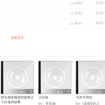
2025-
4305
2025-
4162
2025-
4031
查看更多
2.8万
4.8万
5
哄女朋友睡觉的故事之
小白兔
与岁月和好
小白兔的故事
by：
翠煜婳
by：
逃城里的人