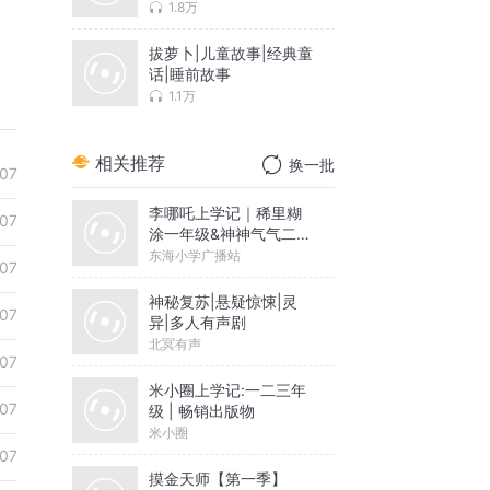
1.8万
拔萝卜|儿童故事|经典童
话|睡前故事
1.1万
相关推荐
换一批
07
李哪吒上学记｜稀里糊
07
涂一年级&神神气气二年
级
东海小学广播站
07
神秘复苏|悬疑惊悚|灵
07
异|多人有声剧
北冥有声
07
米小圈上学记:一二三年
07
级 | 畅销出版物
米小圈
07
摸金天师【第一季】