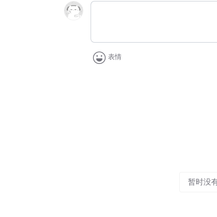
表情
暂时没