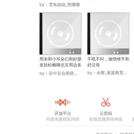
成长日记
by：
雪兔姐姐_熊嘟嘟
35
6150
周末和小耳朵们和好朋
不吼不叫，做情绪平和
友轻松畅聊北京周边各
好父母
种小吃哦
by：
佘黎_家庭教育传播
by：
谷中百合萌萌主YS
开放平台
云剪辑
对接海量精彩内容
在线音频剪辑神器