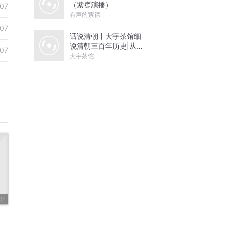
（紫襟演播）
07
有声的紫襟
07
话说清朝丨大宇茶馆细
说清朝三百年历史|从努
07
尔哈赤到末代皇帝溥仪|
大宇茶馆
康熙雍正乾隆
05