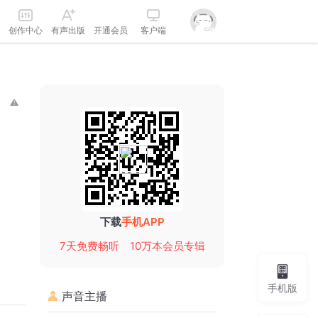
创作中心
有声出版
开通会员
客户端
下载
手机APP
7天免费畅听
10万本会员专辑
手机版
声音主播