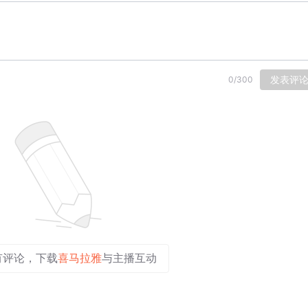
发表评
0
/
300
有评论，下载
喜马拉雅
与主播互动