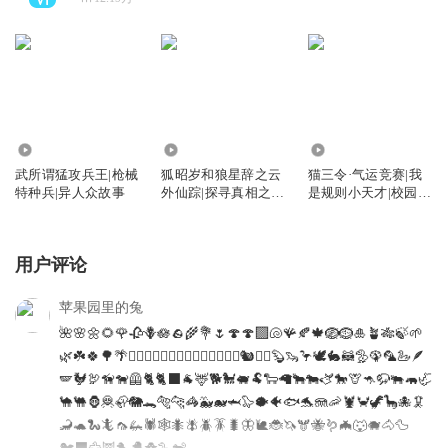
39.83万
15.73万
268.94万
武所谓猛攻兵王|枪械
狐昭岁和狼星辞之云
猫三令·气运竞赛|我
特种兵|异人众故事
外仙踪|探寻真相之
是规则小天才|校园成
旅|双星天契
长冒险故事
用户评论
苹果园里的兔
🌺🌸🌼🌻🌹🥀🪻🪷🪨🌾💐🌷🍄🍄‍🟫🐚🪸🍂🍁🪺🪹🎍🪴🎋🍃🌱
🌿☘️🍀🌳🌴🪾🪵🐦‍🔥🌵🎄🌲🦔🐾🐉🐲🦥🐁🐀🐿️🦨🦡🦫🦦🦩🕊️🐇🦝🦤🦚🦜🦢🪶
🪽🐓🦃🦮🐕‍🦺🐈🐈‍⬛🐐🦌🐕🐩🐖🐏🐑🦙🐂🐄🫏🐎🦒🦘🦬🐃🦛🦏
🐪🐫🦍🦧🦣🐘🐊🐅🐆🦓🐳🐋🦈🦭🐡🐠🐟🐬🪼🦐🦞🦀🦖🦕🐙🦑
🦂🐢🐍🦎🦟🦗🕷️🕸️🐜🪰🪲🪳🐛🦋🐌🐞🦄🫎🐝🪱🦇🐺🐗🐴🦆