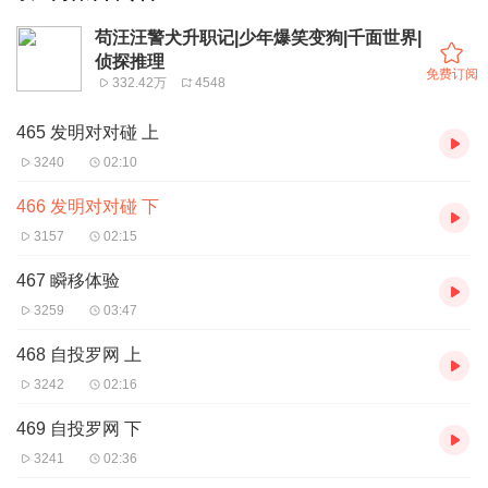
苟汪汪警犬升职记|少年爆笑变狗|千面世界|
侦探推理
免费订阅
332.42万
4548
465 发明对对碰 上
3240
02:10
466 发明对对碰 下
3157
02:15
467 瞬移体验
3259
03:47
468 自投罗网 上
3242
02:16
469 自投罗网 下
3241
02:36