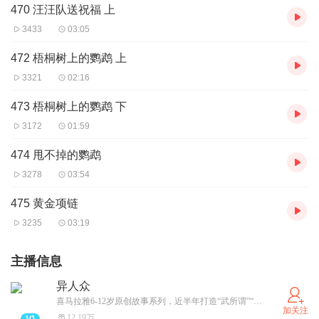
470 汪汪队送祝福 上
3433
03:05
472 梧桐树上的鹦鹉 上
3321
02:16
473 梧桐树上的鹦鹉 下
3172
01:59
474 甩不掉的鹦鹉
3278
03:54
475 黄金项链
3235
03:19
主播信息
异人众
喜马拉雅6-12岁原创故事系列，近半年打造“武所谓”“戚丝尼”热门IP收获一亿播放！ 异能者觉醒，跨越世界，掌控力量与命运之门！
加关注
12.19万