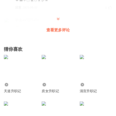
🐦‍⬛🦅🦉🐤🐣🐥🪿🐒
回复
2025-09-10
1
听友443271404
查看更多评论
回复
2025-08-02
0
猜你喜欢
5.07万
305
57.31万
天道升职记
庶女升职记
清宫升职记