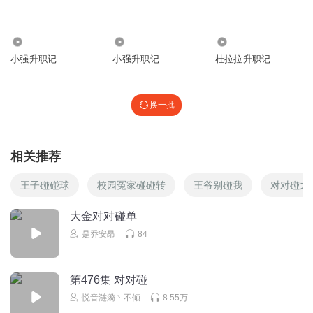
713
1.43万
7.78万
小强升职记
小强升职记
杜拉拉升职记
换一批
相关推荐
王子碰碰球
校园冤家碰碰转
王爷别碰我
对对碰之
大金对对碰单
是乔安昂
84
第476集 对对碰
悦音涟漪丶不倾
8.55万