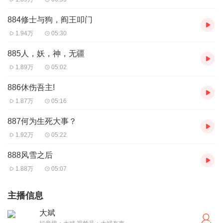
884修士与狗，阎王叩门
1.94万
05:30
885人，妖，神，无疆
1.89万
05:02
886休伤吾主!
1.87万
05:16
887何为生死大事？
1.92万
05:22
888风雪之后
1.88万
05:07
主播信息
大斌