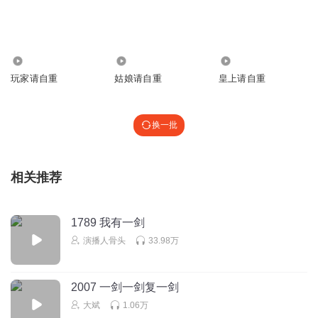
回复
2025-10-05
2
古月言兑我偏要用这个
回复 @
阿也许o
:
你踏马还不是70%的水？
3.71万
1.51万
2.65万
玩家请自重
姑娘请自重
皇上请自重
蓝峰_3z
兵符别人不认还不是一样
换一批
回复
2025-07-14
2
古月言兑我偏要用这个
回复 @
蓝峰_3z
:
这是高武世界，兵符本来就
没什么用
相关推荐
時光吹老了少年_辰
1789 我有一剑
这尼妈真够水的
演播人骨头
33.98万
回复
2025-07-22
1
2007 一剑一剑复一剑
古月言兑我偏要用这个
大斌
1.06万
三阶砍八阶？