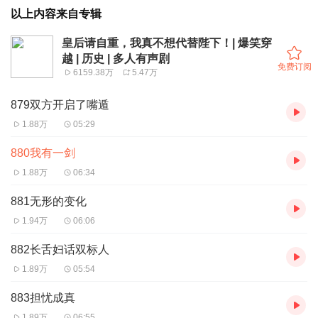
以上内容来自专辑
皇后请自重，我真不想代替陛下！| 爆笑穿
越 | 历史 | 多人有声剧
免费订阅
6159.38万
5.47万
879双方开启了嘴遁
1.88万
05:29
880我有一剑
1.88万
06:34
881无形的变化
1.94万
06:06
882长舌妇话双标人
1.89万
05:54
883担忧成真
1.89万
06:55