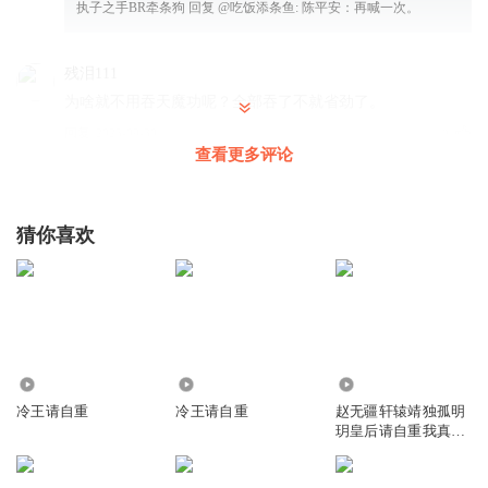
执子之手BR牵条狗
回复 @
吃饭添条鱼
:
陈平安：再喊一次。
残泪111
为啥就不用吞天魔功呢？全部吞了不就省劲了。
回复
2025-09-30
2
查看更多评论
懒猫有点困
回复 @
残泪111
:
主角大招杀人总是劈歪 总是劈别人的
手臂 还有三大牛逼哄哄的功法基本就成了垃圾 或许是在主角这里
是垃圾在其他人那里依旧是禁忌功法 主角看似很牛逼很聪明实则愚
猜你喜欢
蠢的很 皇位可以直接坐非要还去玩什么夺位的游戏 明知道会有人
要贪赈灾的灵石也不叫皇帝给几个高手自己什么情况不知道 感觉主
角一直再被别人安排从始至终就没有摆脱被控制的命运 他以为他摆
脱了控制现在走的是自己想走的路何尝又不是别人想让他走的路 以
前别人说他是妖神转世他就觉得他是妖神转世 后来有人告诉他他不
是妖神转世他是妖神他又觉得他是妖神
390
294
9.19万
冷王请自重
冷王请自重
赵无疆轩辕靖独孤明
玥皇后请自重我真不
阿也许o
想代替陛下呀
三分之二的字数是水的，