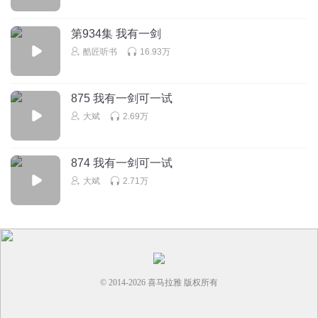
回复
2026-04-02
0
第934集 我有一剑
1536494urum
回复 @
古月言兑我偏要用这个
:
现在战力已经崩了，
酷匠听书
16.93万
主角前面就杀过七劫了
875 我有一剑可一试
wWUu
大斌
2.69万
废话真多
回复
2025-11-08
0
874 我有一剑可一试
時光吹老了少年_辰
大斌
2.71万
回复
2025-07-31
0
谁呀咋滴啦呢
真没人啦 沙发发发发发发发发发发
© 2014-
2026
喜马拉雅 版权所有
回复
2025-07-10
0