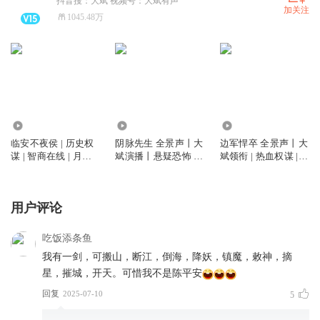
抖音搜：大斌 视频号：大斌有声
加关注
1045.48万
6763.58万
5888.88万
2.62亿
临安不夜侯 | 历史权
阴脉先生 全景声丨大
边军悍卒 全景声丨大
谋 | 智商在线 | 月关
斌演播丨悬疑恐怖 |
斌领衔 | 热血权谋 |
作品 | 大斌演播 | 多
道术玄学&精品多人
VIP免费多人有声剧
人有声剧
剧丨多人有声剧
用户评论
吃饭添条鱼
我有一剑，可搬山，断江，倒海，降妖，镇魔，敕神，摘
星，摧城，开天。可惜我不是陈平安
回复
2025-07-10
5