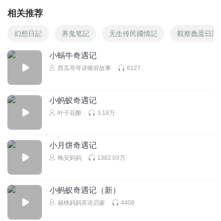
相关推荐
幻想日記
养鬼笔記
无生传民國情記
觀察蠢蛋日記
小蜗牛奇遇记
西瓜哥哥讲睡前故事
8127
小蚂蚁奇遇记
叶子花酿
3.18万
小月饼奇遇记
晚安妈妈
1382.03万
小蚂蚁奇遇记（新）
杨桃妈妈英语启蒙
4406