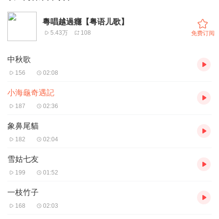
粵唱越過癮【粤语儿歌】
5.43万
108
免费订阅
中秋歌
156
02:08
小海龜奇遇記
187
02:36
象鼻尾貓
182
02:04
雪姑七友
199
01:52
一枝竹子
168
02:03