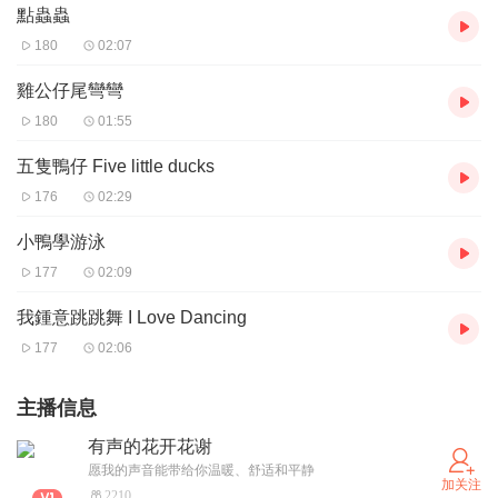
點蟲蟲
180
02:07
雞公仔尾彎彎
180
01:55
五隻鴨仔 Five little ducks
176
02:29
小鴨學游泳
177
02:09
我鍾意跳跳舞 I Love Dancing
177
02:06
主播信息
有声的花开花谢
愿我的声音能带给你温暖、舒适和平静
加关注
2210