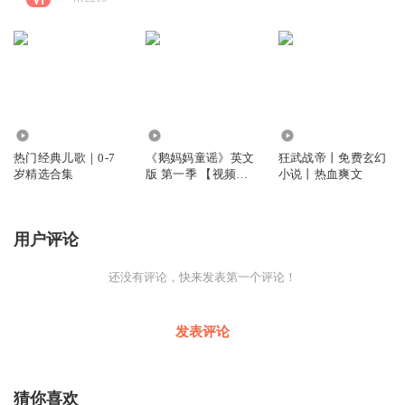
1.00万
1.45万
6275
热门经典儿歌｜0-7
《鹅妈妈童谣》英文
狂武战帝丨免费玄幻
岁精选合集
版 第一季 【视频全
小说丨热血爽文
399集】
用户评论
还没有评论，快来发表第一个评论！
发表评论
猜你喜欢