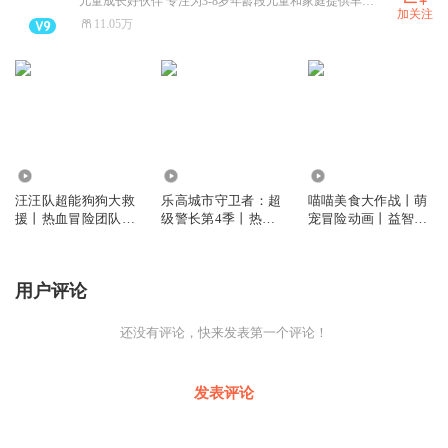
儿童成长好伙伴 专注为3-8岁年龄段儿童和家庭提供丰富多元健康的儿童内容数字产品。
加关注
11.05万
323
56
47
汪汪队超能狗狗大救
乐高城市守卫者：超
喵喵美食大作战丨萌
援丨热血冒险团队协
级警长第4季丨热血
宠冒险动画丨益智启
作丨悠优宝贝
冒险丨悠优宝贝
蒙丨悠优宝贝
用户评论
还没有评论，快来发表第一个评论！
发表评论