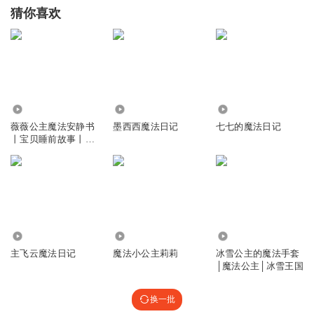
猜你喜欢
3.96万
1.65万
542
薇薇公主魔法安静书
墨西西魔法日记
七七的魔法日记
丨宝贝睡前故事丨悠
优宝贝
720
28.01万
23.18万
主飞云魔法日记
魔法小公主莉莉
冰雪公主的魔法手套
│魔法公主│冰雪王国
换一批