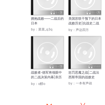
8.6万
55.8万
拥抱战败——二战后的
美国苏联干预下的日本
日本
战败历史|抗战史二战
史|末路穷途——日本
by：
菜菜_q3q
by：
声达四方
战败前后
19.4万
9568
战败者-德军将领眼中
惩罚恶魔之战|二战法
的二战决策内幕|亲历
西斯帝国的战败史
者二战史话
by：
一本有声叔
by：
o醇o