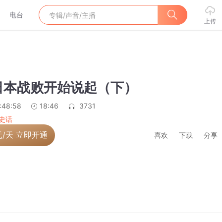
电台
上传
日本战败开始说起（下）
:48:58
18:46
3731
史话
元/天 立即开通
喜欢
下载
分享