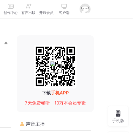
创作中心
有声出版
开通会员
客户端
下载
手机APP
7天免费畅听
10万本会员专辑
手机版
声音主播