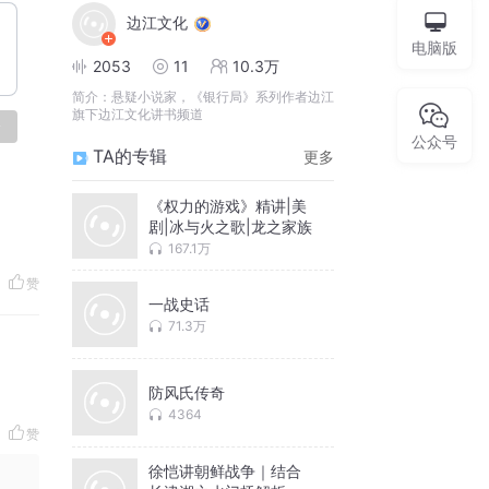
边江文化
电脑版
2053
11
10.3万
简介：
悬疑小说家，《银行局》系列作者边江
旗下边江文化讲书频道
论
公众号
TA的专辑
更多
《权力的游戏》精讲|美
剧|冰与火之歌|龙之家族
167.1万
赞
一战史话
71.3万
防风氏传奇
4364
赞
徐恺讲朝鲜战争｜结合