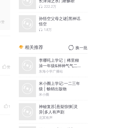
长津湖之水门桥解析
222.2万
孙悟空父母之谜|黑神话.
赞
悟空
1.8万
相关推荐
换一批
李哪吒上学记｜稀里糊
涂一年级&神神气气二年
赞
级
东海小学广播站
米小圈上学记:一二三年
级 | 畅销出版物
米小圈
神秘复苏|悬疑惊悚|灵
1
异|多人有声剧
北冥有声