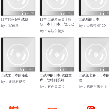
4770
5.3万
2
日本的兴起和战败
日本 二战奇葩史丨招
二战后的日本
核日本丨日本二战史记
by：
写侠马
by：
令狐帝成120
丨奇葩军官
by：
奔波尔菠萝
19.4万
47.1万
10
二战之日本的秘密
二战中的日本|铁血文
二战第七卷：日本
库二战特刊系列
攻
by：
迷彩君视控
by：
有声集结号
by：
我是车来车往