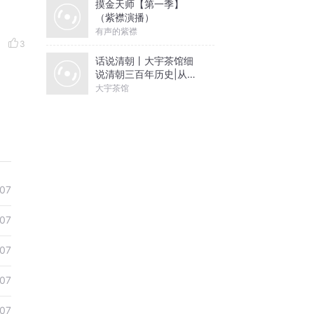
摸金天师【第一季】
（紫襟演播）
有声的紫襟
3
话说清朝丨大宇茶馆细
说清朝三百年历史|从努
尔哈赤到末代皇帝溥仪|
大宇茶馆
康熙雍正乾隆
07
07
07
07
07