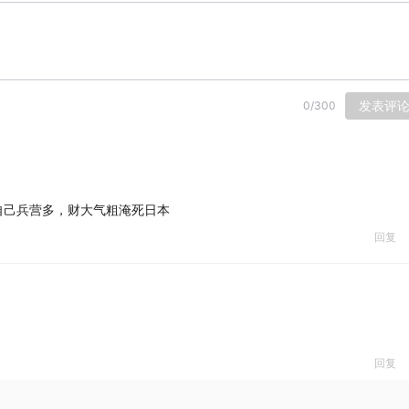
发表评
0
/
300
自己兵营多，财大气粗淹死日本
回复
回复