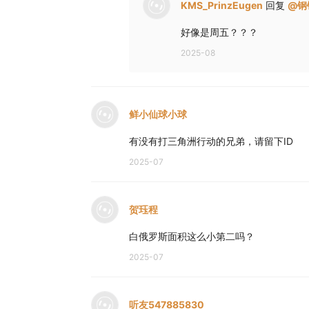
KMS_PrinzEugen
回复
@
钢
好像是周五？？？
2025-08
鲜小仙球小球
有没有打三角洲行动的兄弟，请留下ID
2025-07
贺珏程
白俄罗斯面积这么小第二吗？
2025-07
听友547885830