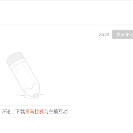
发表评
0
/
300
有评论，下载
喜马拉雅
与主播互动