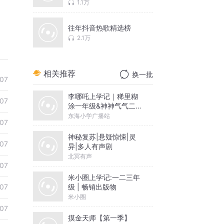
1.1万
往年抖音热歌精选榜
2.1万
相关推荐
换一批
07
李哪吒上学记｜稀里糊
07
涂一年级&神神气气二年
级
东海小学广播站
07
神秘复苏|悬疑惊悚|灵
07
异|多人有声剧
北冥有声
07
米小圈上学记:一二三年
级 | 畅销出版物
07
米小圈
07
摸金天师【第一季】