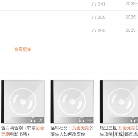
2025-
341
2025-
280
2025-
265
查看更多
2万
444
告白与告别（韩寒
后会
临时社交：
后会无期
的
错过三世
后会无期
无期
电影书籍）
陌生人如何改变你
生攻略|系统|都市虐