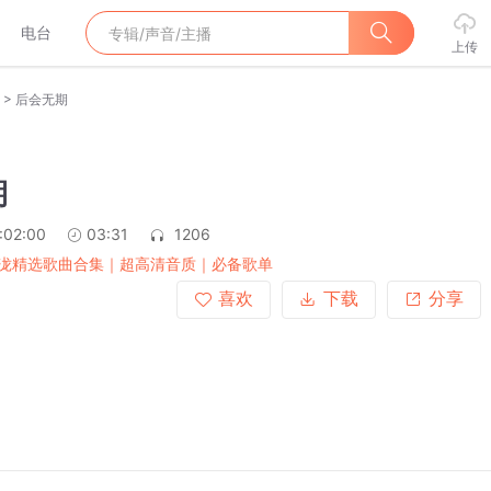
电台
上传
>
后会无期
期
:02:00
03:31
1206
泷精选歌曲合集｜超高清音质｜必备歌单
喜欢
下载
分享