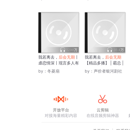
1298万
35.4万
我若离去，
后会无期
丨
我若离去，
后会无期
虐恋情深丨现言多人有
【精品多播】 | 霸总 |
声剧
甜宠
by：
冬菱扇
by：
声价者银河剧社
开放平台
云剪辑
对接海量精彩内容
在线音频剪辑神器