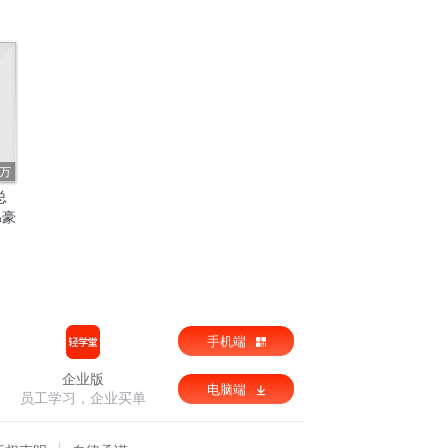
1万
总
&豪
手机端
企业版
电脑端
员工学习，企业买单