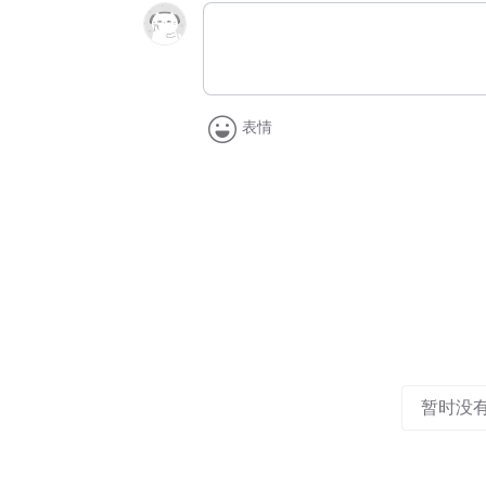
表情
暂时没