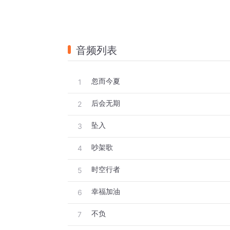
音频列表
忽而今夏
1
后会无期
2
坠入
3
吵架歌
4
时空行者
5
幸福加油
6
不负
7