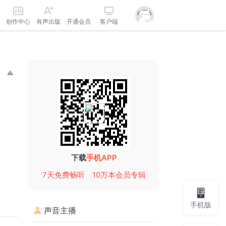
创作中心
有声出版
开通会员
客户端
下载
手机APP
7天免费畅听
10万本会员专辑
手机版
声音主播