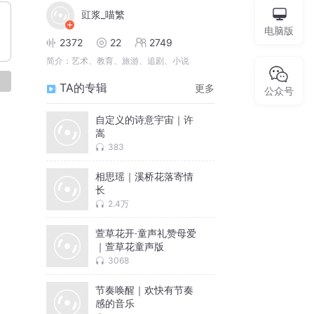
豇浆_喵繁
电脑版
2372
22
2749
简介：
艺术、教育、旅游、追剧、小说
论
TA的专辑
更多
公众号
自定义的诗意宇宙｜许
嵩
383
相思瑶｜溪桥花落寄情
长
2.4万
萱草花开·童声礼赞母爱
｜萱草花童声版
3068
节奏唤醒｜欢快有节奏
感的音乐