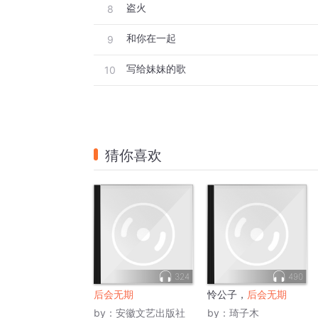
盗火
8
和你在一起
9
写给妹妹的歌
10
猜你喜欢
324
490
后会无期
怜公子，
后会无期
by：
安徽文艺出版社
by：
琦子木