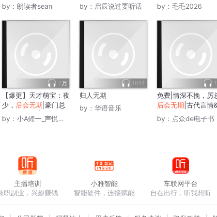
by：
朗读者sean
by：
启辰说过要听话
by：
毛毛2026
2万
1844
【爆更】天才萌宝：夜
归人无期
免费|情深不挽，厉
少，
后会无期
|豪门总
后会无期
|古代言情
by：
华语音乐
裁|萌宝甜宠|人生逆
门恩怨&总裁
by：
小A鲤一_声悦剧社
by：
点众de电子书
袭|声工场精品多播
主播培训
小雅智能
车联网平台
兼职副业，兴趣赚钱
智能硬件，连接赋能
自在出行，听我想听