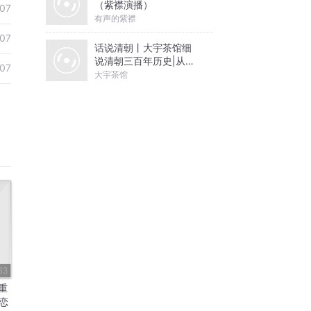
（紫襟演播）
07
有声的紫襟
07
话说清朝丨大宇茶馆细
说清朝三百年历史|从努
07
尔哈赤到末代皇帝溥仪|
大宇茶馆
康熙雍正乾隆
63
|重
恋