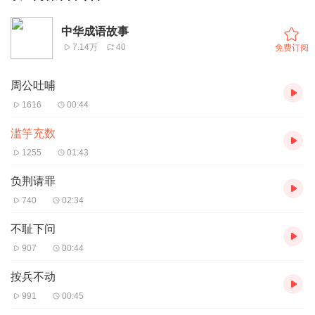
中华成语故事
7.14万
40
免费订阅
周公吐哺
1616
00:44
滥竽充数
1255
01:43
负荆请罪
740
02:34
不耻下问
907
00:44
按兵不动
991
00:45