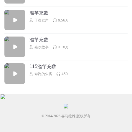
滥竽充数
于炎友声
9.56万
滥竽充数
嘉欢故事
3.18万
115滥竽充数
奔跑的朱房
450
© 2014-
2026
喜马拉雅 版权所有