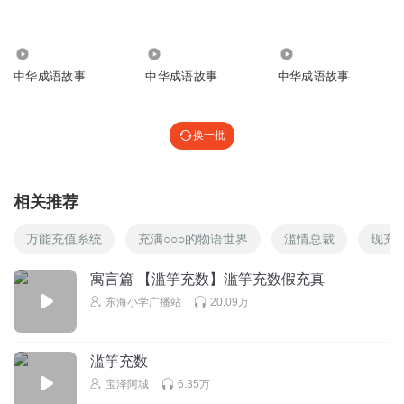
回复
2025-07-14
1
4.89万
5355
4305
安然ao
中华成语故事
中华成语故事
中华成语故事
聆听好声音
回复
2025-09-12
1
换一批
木槿花开杳杳星光
谢谢主播分享。
相关推荐
回复
2026-04-15
0
万能充值系统
充满○○○的物语世界
滥情总裁
现充
安然ao
滥竽充数👍👍👍👍
寓言篇 【滥竽充数】滥竽充数假充真
东海小学广播站
20.09万
回复
2025-09-27
0
晨曦音韵_3104
滥竽充数
无论何时，都要有真才实学。
宝泽阿城
6.35万
回复
2026-02-06
0