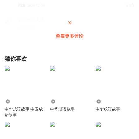
回复
2025-12-30
0
迈向快乐人生
点赞支持
查看更多评论
回复
2025-07-13
1
茹蘅
猜你喜欢
主播把“滥竽充数”演绎得特别透彻，既让人看清了没真本事
却混在群体里装样子的本质，也实实在在提示我们，靠蒙混
过关终究站不住脚，只有真才实学才靠谱。
回复
2025-09-23
1
风之痕迹1
1.24万
2398
4029
欣赏聆听精彩故事
中华成语故事|中国成
中华成语故事
中华成语故事
语故事
回复
2025-07-23
1
75雨田
滥竽充数，混得了一时，混不了一世。