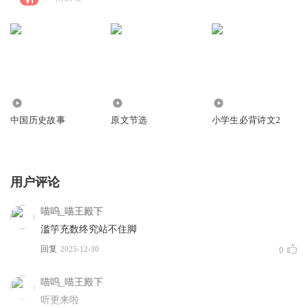
6.75万
1.02万
10.03万
中国历史故事
原文节选
小学生必背诗文2
用户评论
喵呜_喵王殿下
滥竽充数终究站不住脚
回复
2025-12-30
0
喵呜_喵王殿下
听更来啦