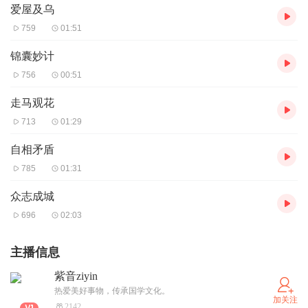
爱屋及乌
759
01:51
锦囊妙计
756
00:51
走马观花
713
01:29
自相矛盾
785
01:31
众志成城
696
02:03
主播信息
紫音ziyin
热爱美好事物，传承国学文化。
加关注
2142