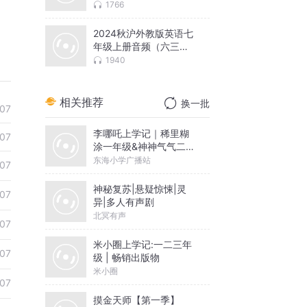
制）
1766
2024秋沪外教版英语七
年级上册音频（六三
制）
1940
相关推荐
换一批
07
李哪吒上学记｜稀里糊
07
涂一年级&神神气气二年
级
东海小学广播站
07
神秘复苏|悬疑惊悚|灵
07
异|多人有声剧
北冥有声
07
米小圈上学记:一二三年
07
级 | 畅销出版物
米小圈
07
摸金天师【第一季】