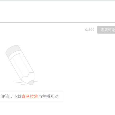
发表评
0
/
300
有评论，下载
喜马拉雅
与主播互动