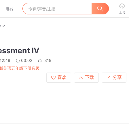
电台
上传
 IV
essment IV
12:49
03:02
319
版英语五年级下册音频
喜欢
下载
分享