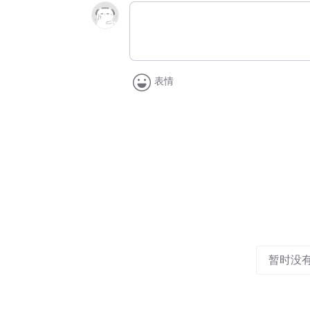
表情
暂时没