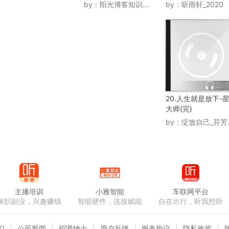
by：
阳光博客知识大本营
by：
听雨轩_2020
20.
20.人生就是放下-
大师(完)
by：
绽放自己_芬芳四溢
主播培训
小雅智能
车联网平台
兼职副业，兴趣赚钱
智能硬件，连接赋能
自在出行，听我想听
们
公司新闻
招贤纳士
用户反馈
服务协议
隐私政策