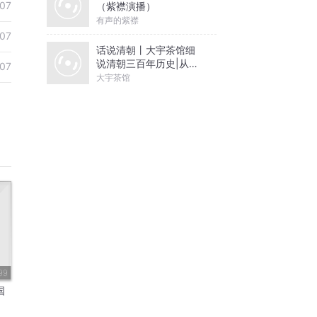
07
（紫襟演播）
有声的紫襟
07
话说清朝丨大宇茶馆细
说清朝三百年历史|从努
07
尔哈赤到末代皇帝溥仪|
大宇茶馆
康熙雍正乾隆
99
国