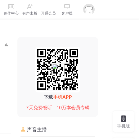
创作中心
有声出版
开通会员
客户端
下载
手机APP
7天免费畅听
10万本会员专辑
手机版
声音主播