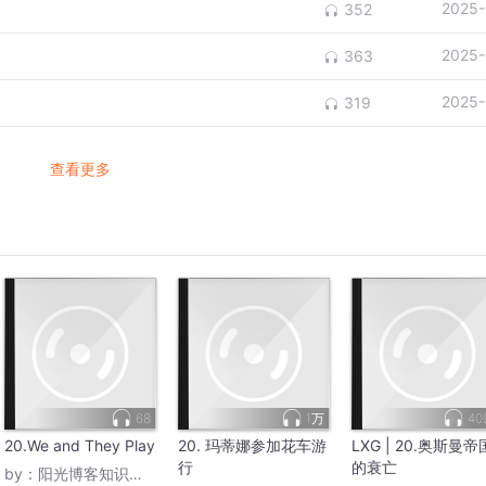
2025-
352
2025-
363
2025-
319
查看更多
68
1万
40
20.We and They Play
20. 玛蒂娜参加花车游
LXG | 20.奥斯曼帝
行
的衰亡
by：
阳光博客知识大本营